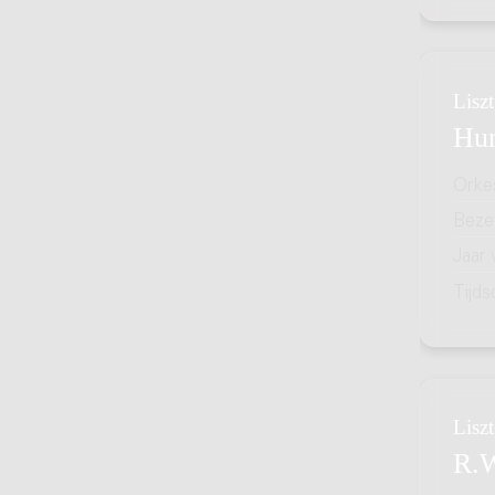
Liszt
Hun
Orke
Bezet
Jaar
Tijds
Liszt
R.W