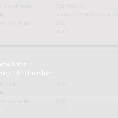
a, muziektheater
Muziektheater
ting
bar GK4 3222 4331 perc hp pf
 van compositie
2002
duur
40'00"
ener, Robert
oep uit het niethier
rmuziek
Piano
ting
pf
 van compositie
2002
duur
10'00"