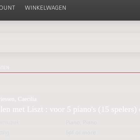
OUNT
WINKELWAGEN
ATEN
iessen, Caecilia
len met Liszt : voor 5 piano's (15 spelers
rmuziek
Piano; Piano
ting
5pf or more