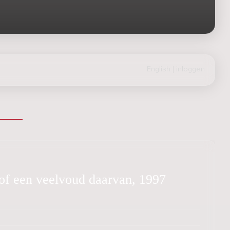
English
|
inloggen
) of een veelvoud daarvan, 1997