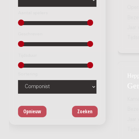
Oper
Aantal spelers
Bezet
Jaar
Geschreven
Tijds
Tijdsduur
Sortering
Hepp
Ger
Kame
Bezet
Jaar
Tijds