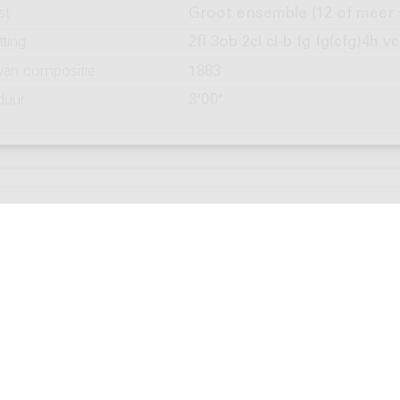
st
Groot ensemble (12 of meer 
ting
2fl 3ob 2cl cl-b fg fg(cfg)4h v
 van compositie
1883
duur
3'00"
ering, Chiel
iation on a Variation by Franz Liszt on a W
lin and viola, 2003
rmuziek
Andere combinaties van stri
ting
vl vla
 van compositie
2003
duur
10'00"