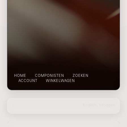
HOME
COMPONISTEN
ZOEKEN
ACCOUNT
WINKELWAGEN