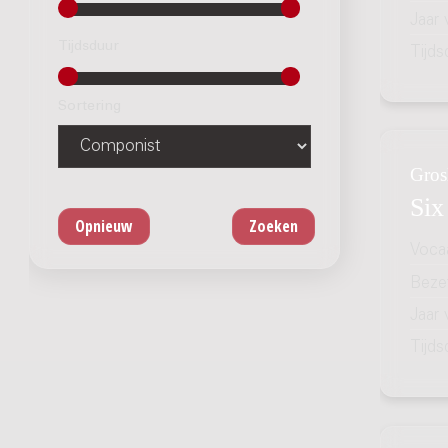
Jaar
Tijdsduur
Tijds
Sortering
Gros
Six
Voca
Bezet
Jaar
Tijds