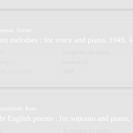
eman, Daniel
en melodies : for voice and piano, 1949, 
al
Zangstem en piano
ting
medium pf
 van compositie
1949
onenbeek, Kees
ht English poems : for soprano and piano,
al
Zangstem en piano