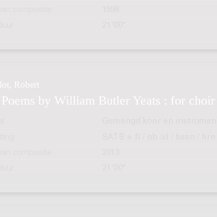
 van compositie
1998
duur
21'00"
lot, Robert
 Poems by William Butler Yeats : for choi
al
Gemengd koor en instrumen
ting
SATB + fl / ob /cl / bssn / hrn 
 van compositie
2013
duur
21'00"