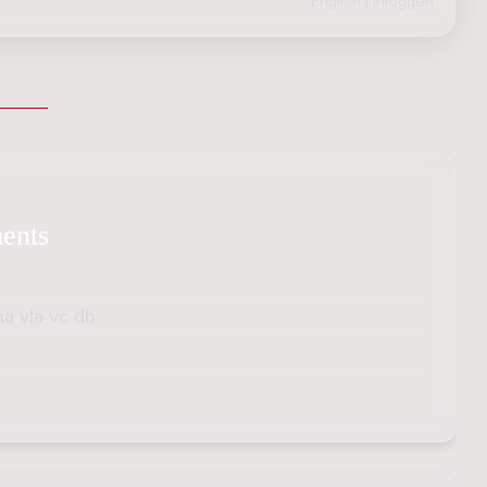
English
|
inloggen
ments
na vla vc db