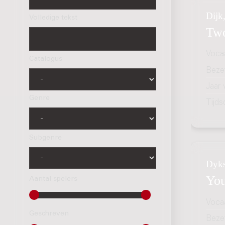
Dijk
Volledige tekst
Two
Voca
Catalogus
Bezet
Jaar
Genre
Tijds
Subgenre
Dyks
You
Aantal spelers
Voca
Geschreven
Bezet