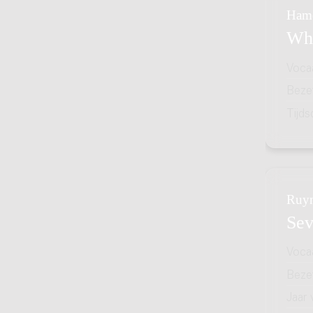
Hame
Whe
Voca
Bezet
Tijds
Ruyn
Sev
Voca
Bezet
Jaar