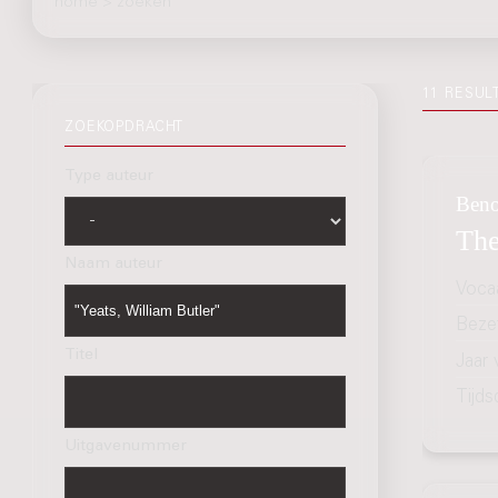
home
>
zoeken
11 RESUL
ZOEKOPDRACHT
Type auteur
Beno
The
Naam auteur
Voca
Bezet
Titel
Jaar
Tijds
Uitgavenummer