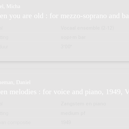
l, Micha
n you are old : for mezzo-soprano and ba
al
Vocaal ensemble (2-12)
ting
sopr-m bar
duur
3'00"
eman, Daniel
en melodies : for voice and piano, 1949, 
al
Zangstem en piano
ting
medium pf
 van compositie
1949