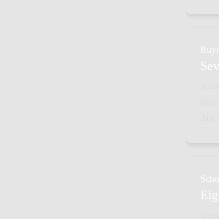
Ruyn
Sev
Voca
Bezet
Jaar
Scho
Eig
Voca