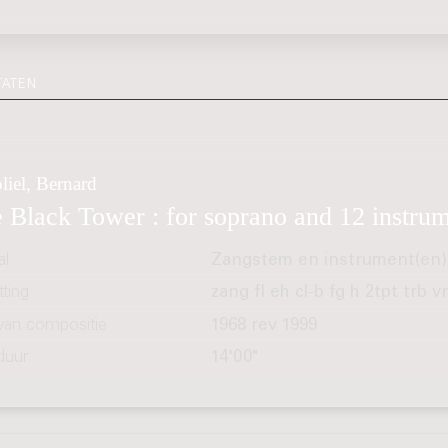
TATEN
liel, Bernard
 Black Tower : for soprano and 12 instru
al
Zangstem en instrument(en)
ting
zang fl eh cl-b fg h 2tpt trb v
 van compositie
1968 rev 1999
duur
14'00"