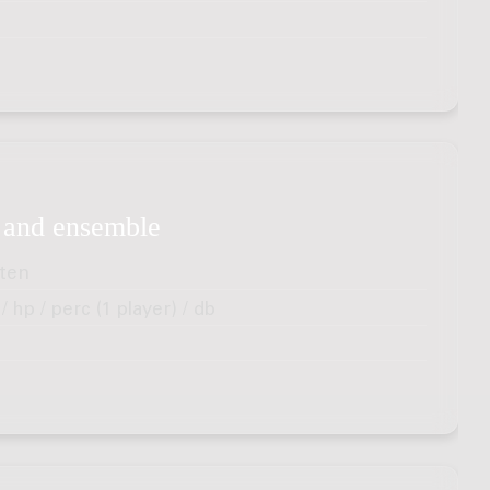
r and ensemble
ten
/ hp / perc (1 player) / db