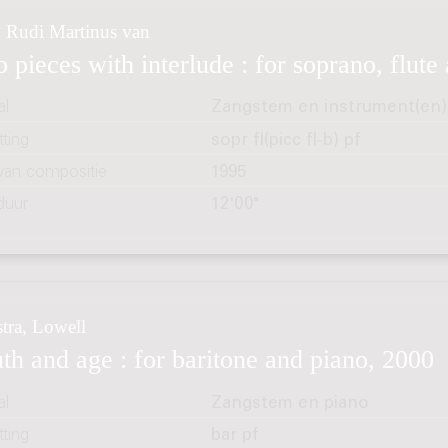
, Rudi Martinus van
 pieces with interlude : for soprano, flute
al
Zangstem en instrument(en)
ting
sopr fl(picc fl-b) pf
 van compositie
1995
duur
12'00"
tra, Lowell
th and age : for baritone and piano, 2000
al
Zangstem en piano
ting
bar pf