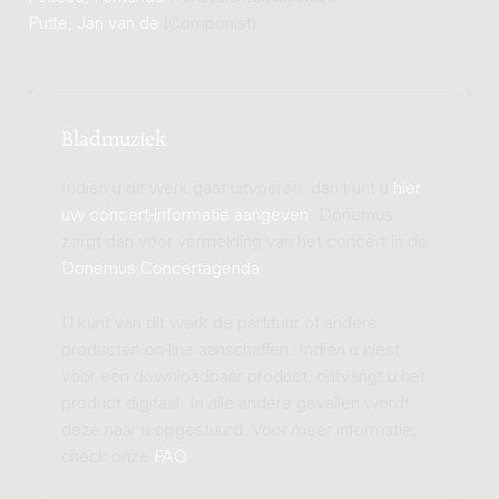
Putte, Jan van de
(Componist)
Bladmuziek
Indien u dit werk gaat uitvoeren, dan kunt u
hier
uw concert-informatie aangeven
. Donemus
zorgt dan voor vermelding van het concert in de
Donemus Concertagenda
.
U kunt van dit werk de partituur of andere
producten on-line aanschaffen. Indien u kiest
voor een downloadbaar product, ontvangt u het
product digitaal. In alle andere gevallen wordt
deze naar u opgestuurd. Voor meer informatie,
check onze
FAQ
.