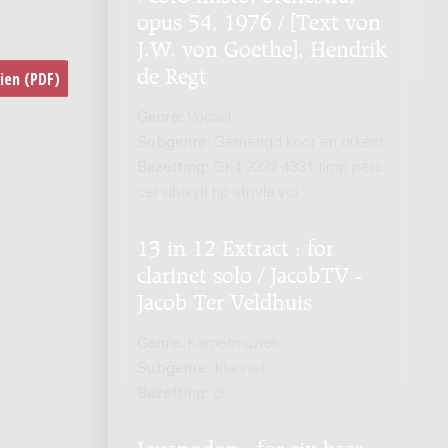
opus 54, 1976 / [Text von
J.W. von Goethe], Hendrik
de Regt
Genre:
Vocaal
Subgenre:
Gemengd koor en orkest
Bezetting:
GK4 2332 4331 timp perc
cel vib(xyl) hp str(vla vc)
13 in 12 Extract : for
clarinet solo / JacobTV -
Jacob Ter Veldhuis
Genre:
Kamermuziek
Subgenre:
Klarinet
Bezetting:
cl
Iguanodon : for six bass