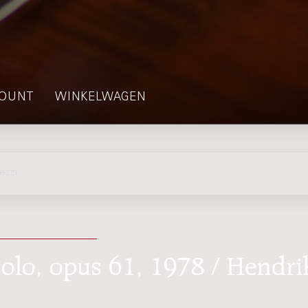
OUNT
WINKELWAGEN
ezzi
 solo, opus 61, 1978 / Hendri