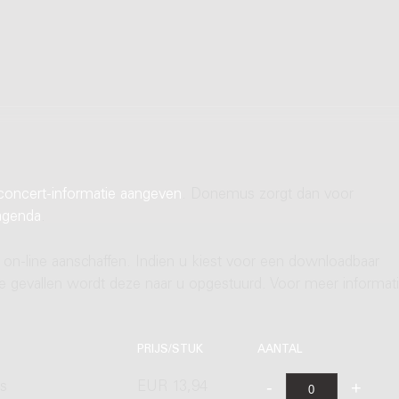
concert-informatie aangeven
. Donemus zorgt dan voor
agenda
.
 on-line aanschaffen. Indien u kiest voor een downloadbaar
ere gevallen wordt deze naar u opgestuurd. Voor meer informati
PRIJS/STUK
AANTAL
's
EUR 13,94