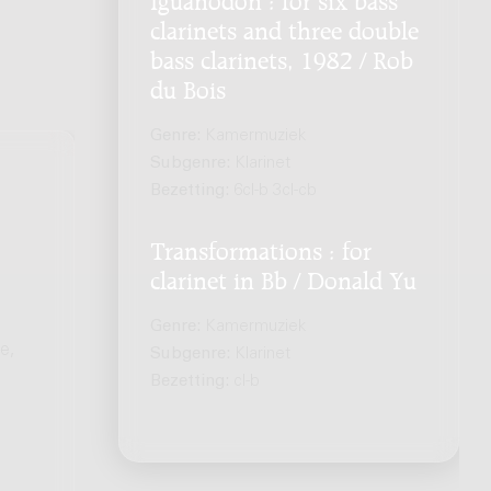
clarinets and three double
bass clarinets, 1982 / Rob
du Bois
Genre:
Kamermuziek
Subgenre:
Klarinet
Bezetting:
6cl-b 3cl-cb
Transformations : for
clarinet in Bb / Donald Yu
Genre:
Kamermuziek
e,
Subgenre:
Klarinet
Bezetting:
cl-b