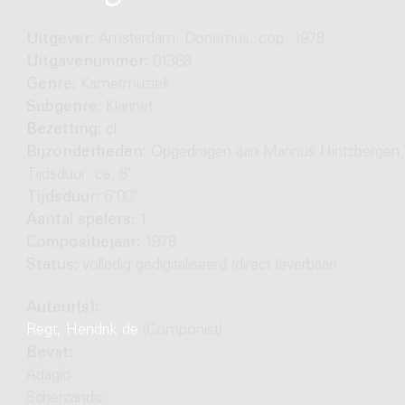
Uitgever:
Amsterdam: Donemus, cop. 1978
Uitgavenummer:
01368
Genre:
Kamermuziek
Subgenre:
Klarinet
Bezetting:
cl
Bijzonderheden:
Opgedragen aan Marinus Hintzbergen.
Tijdsduur: ca. 6'
Tijdsduur:
6'00"
Aantal spelers:
1
Compositiejaar:
1978
Status:
volledig gedigitaliseerd (direct leverbaar)
Auteur(s):
Regt, Hendrik de
(Componist)
Bevat:
Adagio
Scherzando