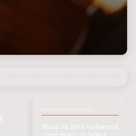
delen op Facebook
|
posten op Twitter
|
English
|
inloggen
GERELATEERDE WERKEN
k
Mond im Zenit verharrend
: coro misto, orchestra,