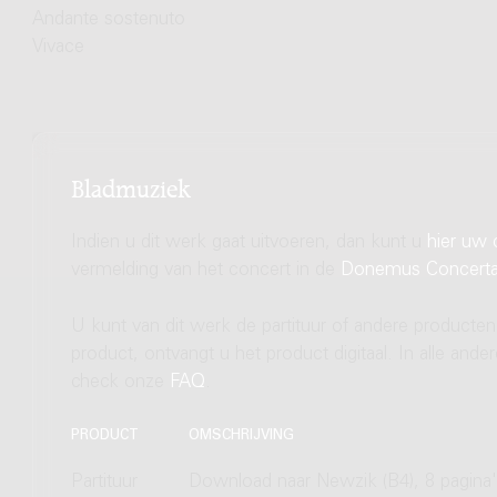
Andante sostenuto
Vivace
Bladmuziek
Indien u dit werk gaat uitvoeren, dan kunt u
hier uw 
vermelding van het concert in de
Donemus Concert
U kunt van dit werk de partituur of andere producten
product, ontvangt u het product digitaal. In alle and
check onze
FAQ
.
PRODUCT
OMSCHRIJVING
Partituur
Download naar Newzik (B4), 8 pagina