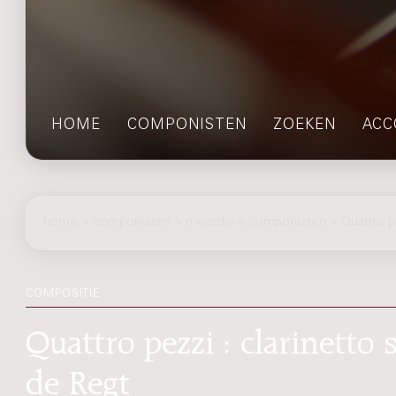
HOME
COMPONISTEN
ZOEKEN
ACC
home
>
componisten
> meerdere componisten > Quattro p
COMPOSITIE
Quattro pezzi : clarinetto
de Regt