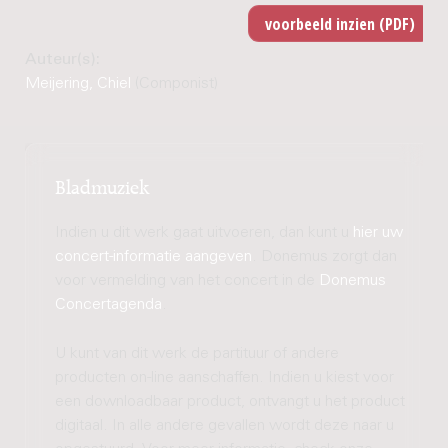
Auteur(s):
Meijering, Chiel
(Componist)
Bladmuziek
Indien u dit werk gaat uitvoeren, dan kunt u
hier uw
concert-informatie aangeven
. Donemus zorgt dan
voor vermelding van het concert in de
Donemus
Concertagenda
.
U kunt van dit werk de partituur of andere
producten on-line aanschaffen. Indien u kiest voor
een downloadbaar product, ontvangt u het product
digitaal. In alle andere gevallen wordt deze naar u