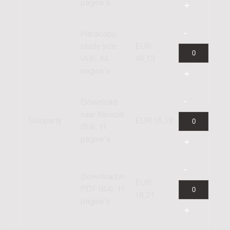
pagina's
Hardcopy,
study size
EUR
(A4), 44
48,13
pagina's
Download
naar Newzik
Solopartij
EUR 15,18
(B4), 11
pagina's
Download in
EUR
PDF (B4), 11
18,21
pagina's