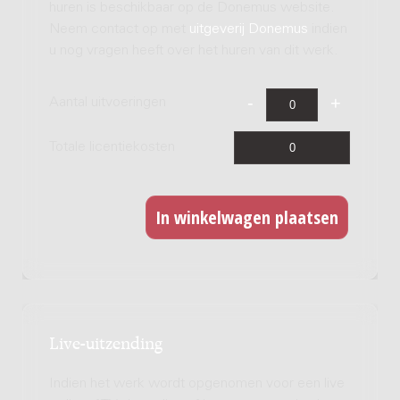
huren is beschikbaar op de Donemus website.
Neem contact op met
uitgeverij Donemus
indien
u nog vragen heeft over het huren van dit werk.
Aantal uitvoeringen
Totale licentiekosten
Live-uitzending
Indien het werk wordt opgenomen voor een live