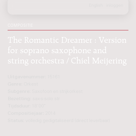
COMPOSITIE
The Romantic Dreamer : Version
for soprano saxophone and
string orchestra / Chiel Meijering
Uitgavenummer:
15161
Genre:
Orkest
Subgenre:
Saxofoon en strijkorkest
Bezetting:
sax-s-solo str
Tijdsduur:
18'00"
Compositiejaar:
2014
Status:
volledig gedigitaliseerd (direct leverbaar)