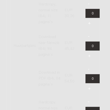
Hardcopy,
normal size
EUR
(B4), 11
30,36
pagina's
Download
naar Newzik
EUR
Huurpartij(en)
(B4), 84
45,42
pagina's
Download in
EUR
PDF (B4), 84
54,50
pagina's
Hardcopy,
normal size
EUR