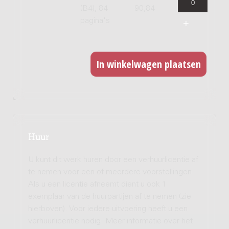
(B4), 84
90,84
pagina's
Huur
U kunt dit werk huren door een verhuurlicentie af
te nemen voor een of meerdere voorstellingen.
Als u een licentie afneemt dient u ook 1
exemplaar van de huurpartijen af te nemen (zie
hierboven). Voor iedere uitvoering heeft u een
verhuurlicentie nodig. Meer informatie over het