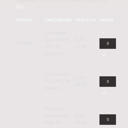
opgestuurd. Voor meer informatie, check onze
FAQ
.
PRODUCT
OMSCHRIJVING
PRIJS/STUK
AANTAL
Download
naar Newzik
EUR
Partituur
(A3), 44
34,05
pagina's
Download in
EUR
PDF (A3), 44
40,85
pagina's
Hardcopy,
normal size
EUR
(A3), 44
68,10