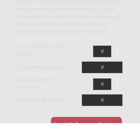
radio- of TV-uitzending of internet-streaming kunt
u hier eenvoudig de licentie ontvangen. Onder
'live-uitzending' wordt verstaan een uitzending 1
jaar na de opname van het werk. Voor elke
uitzending dient u een licentie af te nemen.
Audio uitzending (radio,
internet)
Totale licentie kosten
Video uitzending (TV,
streamen)
Totale licentie kosten