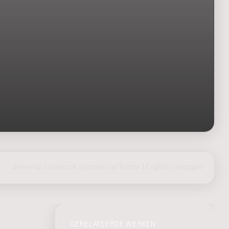
delen op Facebook
|
posten op Twitter
|
English
|
inloggen
GERELATEERDE WERKEN