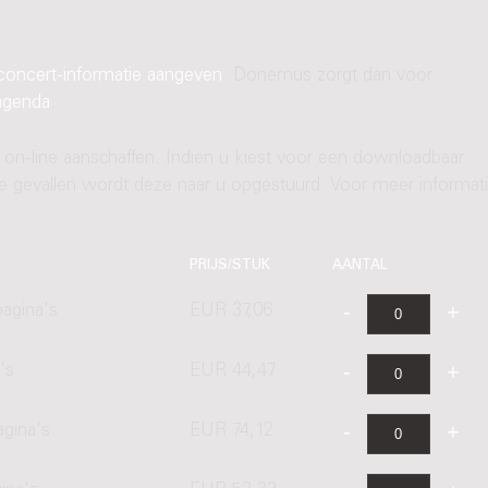
concert-informatie aangeven
. Donemus zorgt dan voor
agenda
.
 on-line aanschaffen. Indien u kiest voor een downloadbaar
ere gevallen wordt deze naar u opgestuurd. Voor meer informati
PRIJS/STUK
AANTAL
agina's
EUR 37,06
's
EUR 44,47
agina's
EUR 74,12