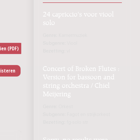
24 capriccio's voor viool
solo
Genre:
Kamermuziek
Subgenre:
Viool
Bezetting:
vl
Concert of Broken Flutes :
Version for bassoon and
string orchestra / Chiel
Meijering
Genre:
Orkest
Subgenre:
Fagot en strijkorkest
Bezetting:
fg-solo str
Sorry, no results were