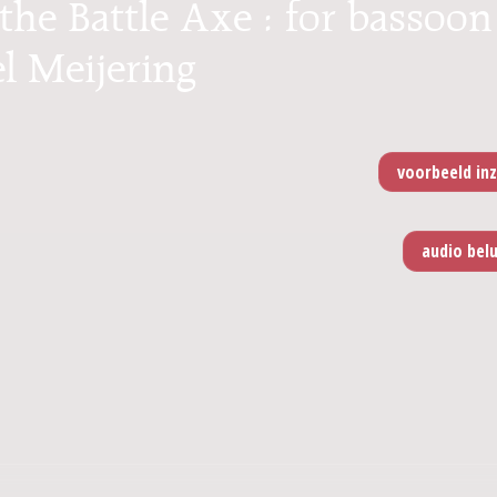
the Battle Axe : for bassoon
el Meijering