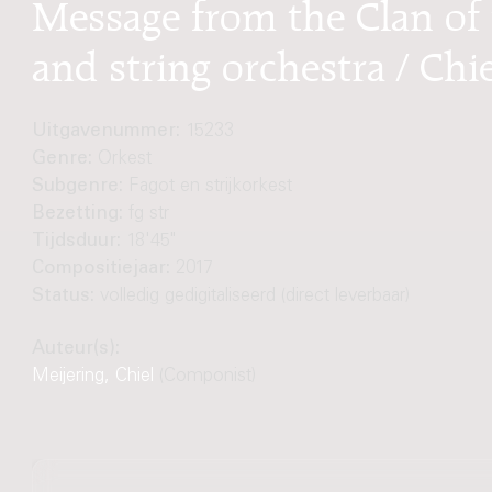
Message from the Clan of 
and string orchestra / Chi
Uitgavenummer:
15233
Genre:
Orkest
Subgenre:
Fagot en strijkorkest
Bezetting:
fg str
Tijdsduur:
18'45"
Compositiejaar:
2017
Status:
volledig gedigitaliseerd (direct leverbaar)
Auteur(s):
Meijering, Chiel
(Componist)