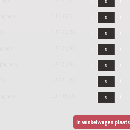
ina's
EUR 52,32
agina's
EUR 17,25
's
EUR 20,69
agina's
EUR 34,50
pagina's
EUR 59,50
a's
EUR 71,39
pagina's
EUR 119,00