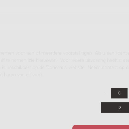
 nemen voor een of meerdere voorstellingen. Als u een licenti
af te nemen (zie hierboven). Voor iedere uitvoering heeft u ee
ren is beschikbaar op de Donemus website. Neem contact op 
t huren van dit werk.