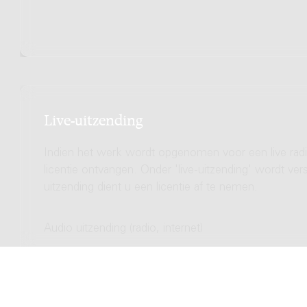
Live-uitzending
Indien het werk wordt opgenomen voor een live radio
licentie ontvangen. Onder 'live-uitzending' wordt ve
uitzending dient u een licentie af te nemen.
Audio uitzending (radio, internet)
Totale licentie kosten
Video uitzending (TV, streamen)