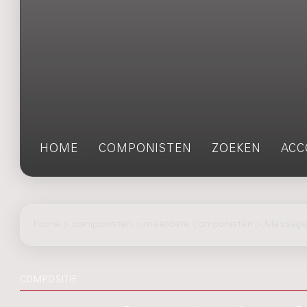
HOME
COMPONISTEN
ZOEKEN
ACC
home
>
componisten
> meerdere componisten > Message fr
COMPOSITIE