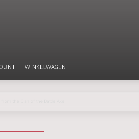
OUNT
WINKELWAGEN
om the Clan of the Battle Axe