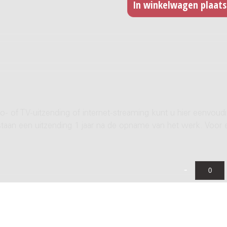
- of TV-uitzending of internet-streaming kunt u hier eenvoud
rstaan een uitzending 1 jaar na de opname van het werk. Voor 