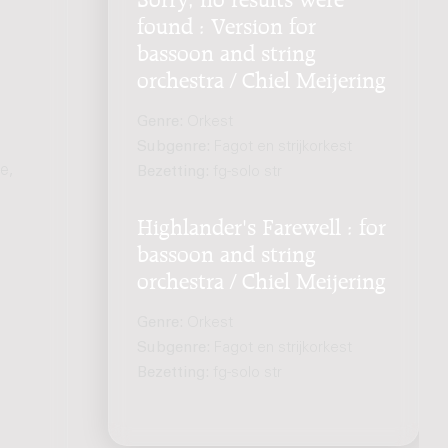
found : Version for
bassoon and string
orchestra / Chiel Meijering
Genre:
Orkest
Subgenre:
Fagot en strijkorkest
e,
Bezetting:
fg-solo str
Highlander's Farewell : for
bassoon and string
orchestra / Chiel Meijering
Genre:
Orkest
Subgenre:
Fagot en strijkorkest
Bezetting:
fg-solo str