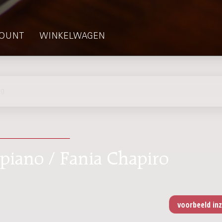
OUNT
WINKELWAGEN
ng
 piano / Fania Chapiro