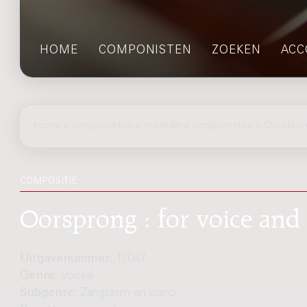
HOME
COMPONISTEN
ZOEKEN
ACC
home
>
componisten
> meerdere componisten > Oorspro
COMPOSITIE
Oorsprong : for voice and
Uitgavenummer:
17047
Genre:
Vocaal
Subgenre:
Zangstem en piano