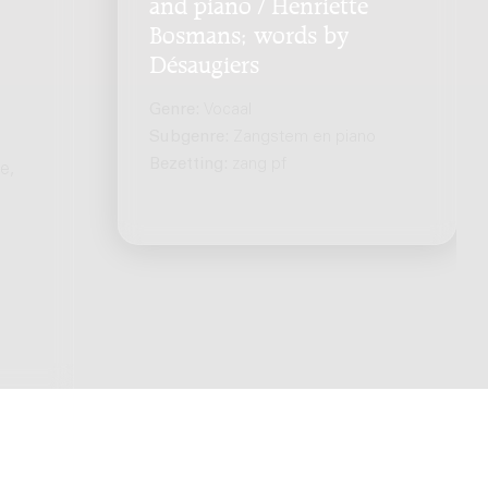
and piano / Henriëtte
Bosmans; words by
Désaugiers
Genre:
Vocaal
Subgenre:
Zangstem en piano
Bezetting:
zang pf
e,