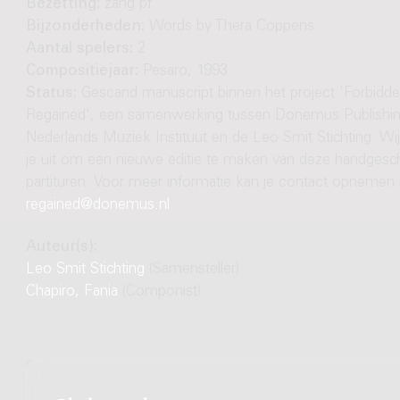
Bezetting:
zang pf
Bijzonderheden:
Words by Thera Coppens.
Aantal spelers:
2
Compositiejaar:
Pesaro, 1993
Status:
Gescand manuscript binnen het project 'Forbidd
Regained', een samenwerking tussen Donemus Publishin
Nederlands Muziek Instituut en de Leo Smit Stichting. Wi
je uit om een nieuwe editie te maken van deze handgesc
partituren. Voor meer informatie kan je contact opnemen
regained@donemus.nl
.
Auteur(s):
Leo Smit Stichting
(Samensteller)
Chapiro, Fania
(Componist)