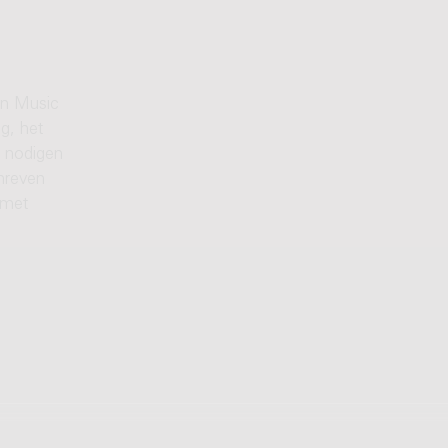
en Music
g, het
j nodigen
hreven
 met