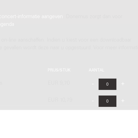
concert-informatie aangeven
. Donemus zorgt dan voor
agenda
.
 on-line aanschaffen. Indien u kiest voor een downloadbaar
ere gevallen wordt deze naar u opgestuurd. Voor meer informati
PRIJS/STUK
AANTAL
's
EUR 9,70
EUR 10,79