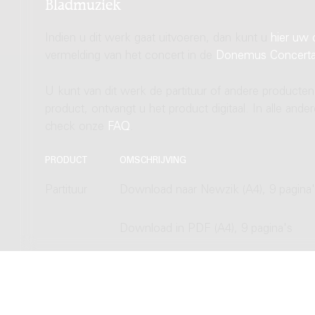
Bladmuziek
Indien u dit werk gaat uitvoeren, dan kunt u
hier uw 
vermelding van het concert in de
Donemus Concert
U kunt van dit werk de partituur of andere producten
product, ontvangt u het product digitaal. In alle and
check onze
FAQ
.
PRODUCT
OMSCHRIJVING
Partituur
Download naar Newzik (A4), 9 pagina
Download in PDF (A4), 9 pagina's