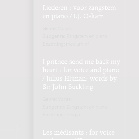
Liederen : voor zangstem
en piano / I.J. Oskam
Genre:
Vocaal
Subgenre:
Zangstem en piano
Bezetting:
medium pf
I prithee send me back my
heart : for voice and piano
/ Julius Hijman; words by
Sir John Suckling
Genre:
Vocaal
Subgenre:
Zangstem en piano
Bezetting:
zang pf
Les médisants : for voice