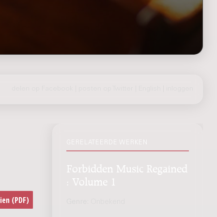
delen op Facebook
|
posten op Twitter
|
English
|
inloggen
GERELATEERDE WERKEN
Forbidden Music Regained
: Volume 1
Genre:
Onbekend