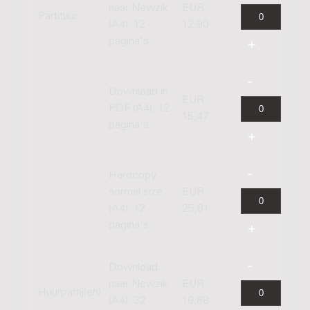
naar Newzik
EUR
Partituur
(A4), 12
12,90
pagina's
Download in
EUR
PDF (A4), 12
15,47
pagina's
Hardcopy,
normal size
EUR
(A4), 12
25,81
pagina's
Download
naar Newzik
EUR
Huurpartij(en)
(A4), 32
19,88