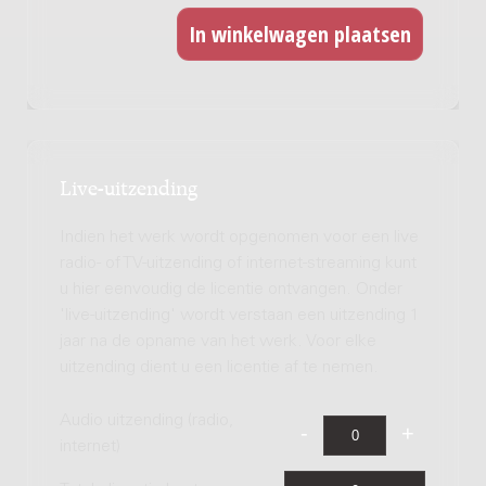
Live-uitzending
Indien het werk wordt opgenomen voor een live
radio- of TV-uitzending of internet-streaming kunt
u hier eenvoudig de licentie ontvangen. Onder
'live-uitzending' wordt verstaan een uitzending 1
jaar na de opname van het werk. Voor elke
uitzending dient u een licentie af te nemen.
Audio uitzending (radio,
internet)