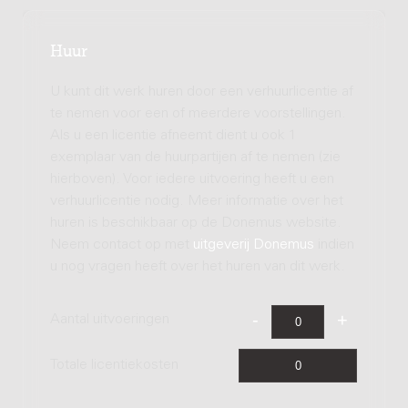
Huur
U kunt dit werk huren door een verhuurlicentie af
te nemen voor een of meerdere voorstellingen.
Als u een licentie afneemt dient u ook 1
exemplaar van de huurpartijen af te nemen (zie
hierboven). Voor iedere uitvoering heeft u een
verhuurlicentie nodig. Meer informatie over het
huren is beschikbaar op de Donemus website.
Neem contact op met
uitgeverij Donemus
indien
u nog vragen heeft over het huren van dit werk.
Aantal uitvoeringen
Totale licentiekosten