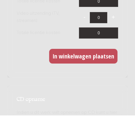
Totale licentie kosten
Video uitzending (TV,
streamen)
Totale licentie kosten
CD opname
Indien u dit werk wilt opnemen op CD kunt u hier
een licentie afnemen. Voor iedere titel dient u
een licentie af te nemen. Deze licentie betreft
ook een digitale release.