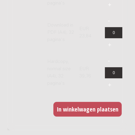
pagina's
Download in
EUR
PDF (A4), 32
23,84
pagina's
Hardcopy,
normal size
EUR
(A4), 32
39,76
pagina's