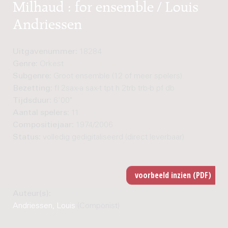
Milhaud : for ensemble / Louis
Andriessen
Uitgavenummer:
18284
Genre:
Orkest
Subgenre:
Groot ensemble (12 of meer spelers)
Bezetting:
fl 2sax-a sax-t tpt h 2trb trb-b pf db
Tijdsduur:
6'00"
Aantal spelers:
11
Compositiejaar:
1974/2006
Status:
volledig gedigitaliseerd (direct leverbaar)
Auteur(s):
Andriessen, Louis
(Componist)