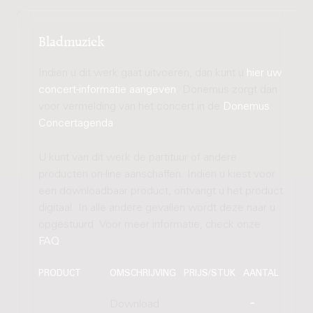
Bladmuziek
Indien u dit werk gaat uitvoeren, dan kunt u
hier uw
concert-informatie aangeven
. Donemus zorgt dan
voor vermelding van het concert in de
Donemus
Concertagenda
.
U kunt van dit werk de partituur of andere
producten on-line aanschaffen. Indien u kiest voor
een downloadbaar product, ontvangt u het product
digitaal. In alle andere gevallen wordt deze naar u
opgestuurd. Voor meer informatie, check onze
FAQ
.
PRODUCT
OMSCHRIJVING
PRIJS/STUK
AANTAL
Download