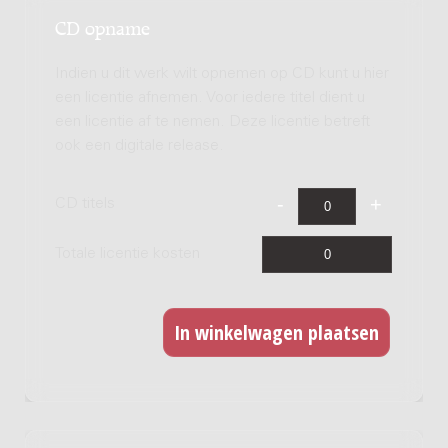
CD opname
Indien u dit werk wilt opnemen op CD kunt u hier
een licentie afnemen. Voor iedere titel dient u
een licentie af te nemen. Deze licentie betreft
ook een digitale release.
CD titels
Totale licentie kosten