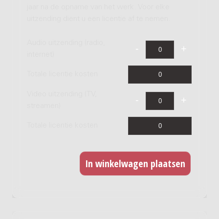
jaar na de opname van het werk. Voor elke
uitzending dient u een licentie af te nemen.
Audio uitzending (radio,
internet)
Totale licentie kosten
Video uitzending (TV,
streamen)
Totale licentie kosten