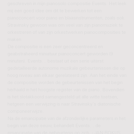
geschreven in mijn pianosolo compositie Events. Het leek
mij een goed idee om dit te bewerken tot een
pianoconcert voor piano en blaasinstrumenten, zoals ook
Stravinsky gewoon was om veel van zijn pianomuziek te
orkestreren of van zijn orkestwerken pianocomposities te
maken.
De compositie is een zeer geconcentreerd en
geabstraheerd miniatuur pianoconcert geworden (9
minuten). Events... bestaat uit een serie uiterst
gedetailleerde autonome muzikale gebeurtenissen die op
hoog niveau aan elkaar gerelateerd zijn. Aan het einde van
de compositie worden de gebeurtenissen van het begin
herhaald in het hoogste register van de piano. Bovendien
is het slotakkoord samengesteld uit alle witte toetsen,
hetgeen een verwijzing is naar Stravinsky's diatonische
componeerwijze.
Na de emancipatie van de afzonderlijke parameters in het
begin van deze eeuw, behandelt Events... de
emancipatie van de gebeurtenis op zich. - JAN ROKUS