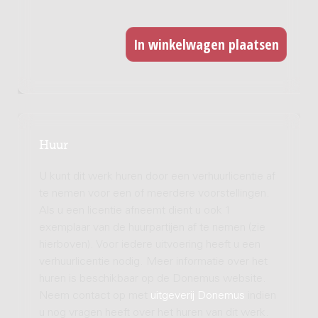
Huur
U kunt dit werk huren door een verhuurlicentie af
te nemen voor een of meerdere voorstellingen.
Als u een licentie afneemt dient u ook 1
exemplaar van de huurpartijen af te nemen (zie
hierboven). Voor iedere uitvoering heeft u een
verhuurlicentie nodig. Meer informatie over het
huren is beschikbaar op de Donemus website.
Neem contact op met
uitgeverij Donemus
indien
u nog vragen heeft over het huren van dit werk.