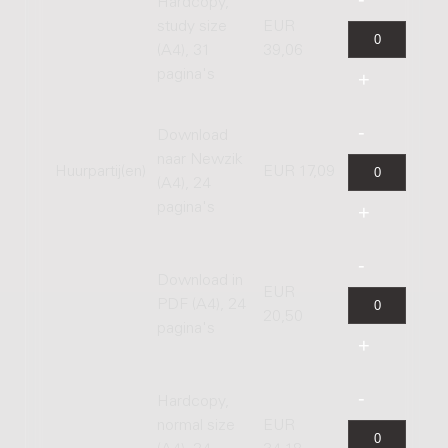
Hardcopy,
study size
EUR
(A4), 31
39,06
pagina's
Download
naar Newzik
Huurpartij(en)
EUR 17,09
(A4), 24
pagina's
Download in
EUR
PDF (A4), 24
20,50
pagina's
Hardcopy,
normal size
EUR