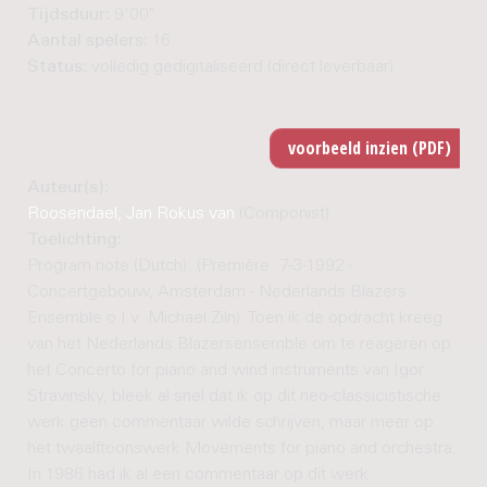
Tijdsduur:
9'00"
Aantal spelers:
16
Status:
volledig gedigitaliseerd (direct leverbaar)
Auteur(s):
Roosendael, Jan Rokus van
(Componist)
Toelichting:
Program note (Dutch): (Première: 7-3-1992 -
Concertgebouw, Amsterdam - Nederlands Blazers
Ensemble o.l.v. Michael Ziln). Toen ik de opdracht kreeg
van het Nederlands Blazersensemble om te reageren op
het Concerto for piano and wind instruments van Igor
Stravinsky, bleek al snel dat ik op dit neo-classicistische
werk geen commentaar wilde schrijven, maar meer op
het twaalftoonswerk Movements for piano and orchestra.
In 1986 had ik al een commentaar op dit werk