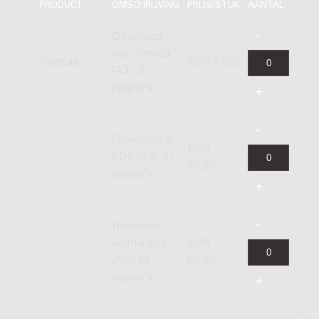
PRODUCT
OMSCHRIJVING
PRIJS/STUK
AANTAL
Download
naar Newzik
Partituur
EUR 27,53
(A3), 31
pagina's
Download in
EUR
PDF (A3), 31
33,03
pagina's
Hardcopy,
normal size
EUR
(A3), 31
55,06
pagina's