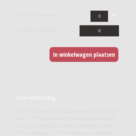
Aantal uitvoeringen
Totale licentiekosten
Live-uitzending
Indien het werk wordt opgenomen voor een live
radio- of TV-uitzending of internet-streaming kunt
u hier eenvoudig de licentie ontvangen. Onder
'live-uitzending' wordt verstaan een uitzending 1