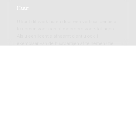
Huur
U kunt dit werk huren door een verhuurlicentie af
te nemen voor een of meerdere voorstellingen.
Als u een licentie afneemt dient u ook 1
exemplaar van de huurpartijen af te nemen (zie
hierboven). Voor iedere uitvoering heeft u een
verhuurlicentie nodig. Meer informatie over het
huren is beschikbaar op de Donemus website.
Neem contact op met
uitgeverij Donemus
indien
u nog vragen heeft over het huren van dit werk.
Aantal uitvoeringen
Totale licentiekosten