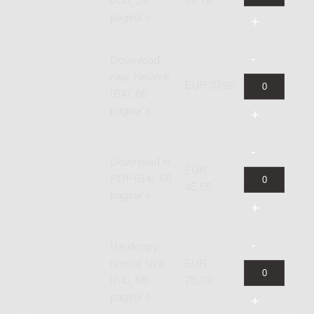
(A4), 24
34,18
pagina's
Download
naar Newzik
EUR 37,96
(B4), 66
pagina's
Download in
EUR
PDF (B4), 66
45,55
pagina's
Hardcopy,
normal size
EUR
(B4), 66
75,92
pagina's