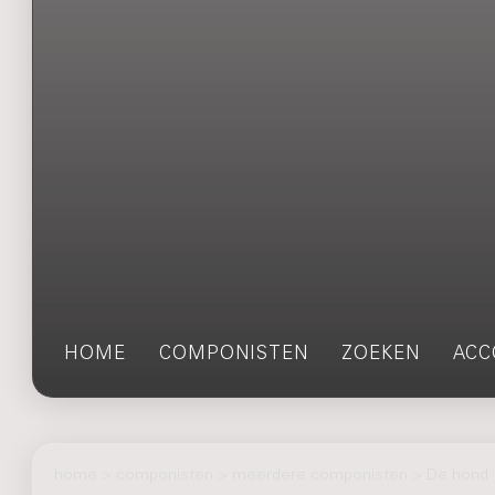
HOME
COMPONISTEN
ZOEKEN
ACC
home
>
componisten
> meerdere componisten > De hond