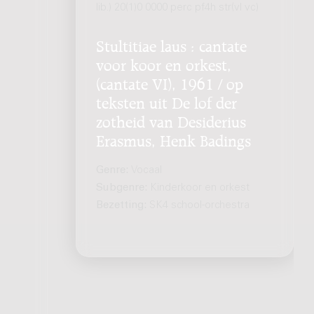
lib.) 20(1)0 0000 perc pf4h str(vl vc)
Stultitiae laus : cantate
voor koor en orkest,
(cantate VI), 1961 / op
teksten uit De lof der
zotheid van Desiderius
Erasmus, Henk Badings
Genre:
Vocaal
Subgenre:
Kinderkoor en orkest
Bezetting:
SK4 school-orchestra