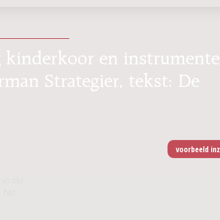
 kinderkoor en instrument
erman Strategier, tekst: De
 vc cb)
. het