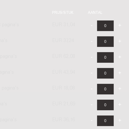
PRIJS/STUK
AANTAL
 pagina's
EUR 31,04
na's
EUR 37,24
pagina's
EUR 62,08
agina's
EUR 43,94
 pagina's
EUR 18,08
na's
EUR 21,69
pagina's
EUR 36,16