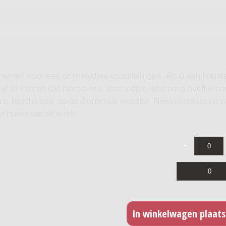
 nemen voor een of meerdere voorstellingen. Als u een licenti
af te nemen (zie hierboven). Voor iedere uitvoering heeft u ee
ren is beschikbaar op de Donemus website. Neem contact op 
t huren van dit werk.