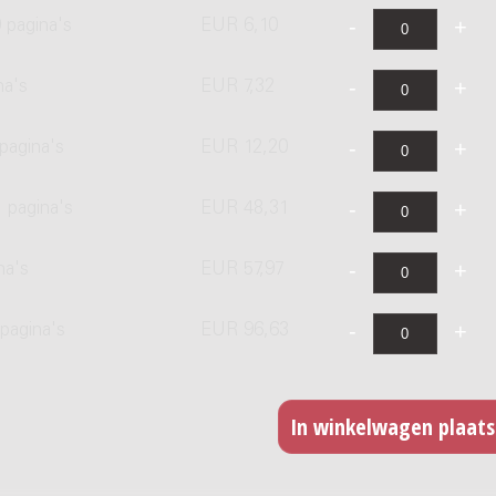
 pagina's
EUR 6,10
na's
EUR 7,32
pagina's
EUR 12,20
 pagina's
EUR 48,31
na's
EUR 57,97
pagina's
EUR 96,63