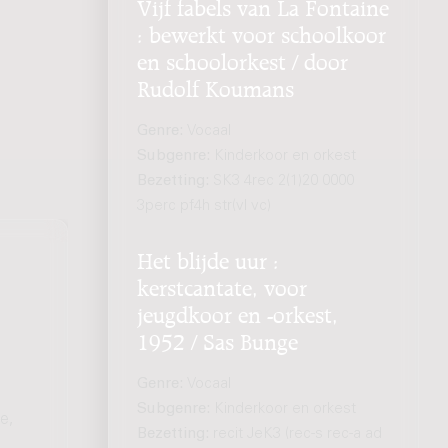
Vijf fabels van La Fontaine
: bewerkt voor schoolkoor
en schoolorkest / door
Rudolf Koumans
Genre:
Vocaal
Subgenre:
Kinderkoor en orkest
Bezetting:
SK3 4rec 2(1)20 0000
3perc pf4h str(vl vc)
Het blijde uur :
kerstcantate, voor
jeugdkoor en -orkest,
1952 / Sas Bunge
Genre:
Vocaal
Subgenre:
Kinderkoor en orkest
e,
Bezetting:
recit JeK3 (rec-s rec-a ad