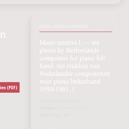
GERELATEERDE WERKEN
en
Mano sinistra I : = six
pieces by Netherlands
composers for piano left
hand, zes stukken van
Nederlandse componisten
voor piano linkerhand,
1959-1961, I
Genre:
Kamermuziek
Subgenre:
Piano 1 hand
Bezetting:
pflh