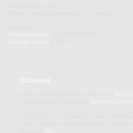
Compositiejaar:
1979
Status:
volledig gedigitaliseerd (direct leverbaar)
Auteur(s):
Schoolmeester, de
(Tekstdichter/librettist)
Strategier, Herman
(Componist)
Bladmuziek
Indien u dit werk gaat uitvoeren, dan kunt u
hier uw 
vermelding van het concert in de
Donemus Concert
U kunt van dit werk de partituur of andere producten
product, ontvangt u het product digitaal. In alle and
check onze
FAQ
.