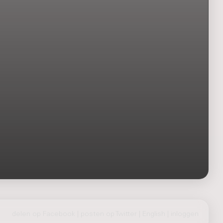
delen op Facebook
|
posten op Twitter
|
English
|
inloggen