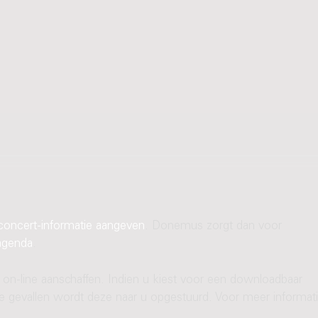
concert-informatie aangeven
. Donemus zorgt dan voor
agenda
.
 on-line aanschaffen. Indien u kiest voor een downloadbaar
ere gevallen wordt deze naar u opgestuurd. Voor meer informati