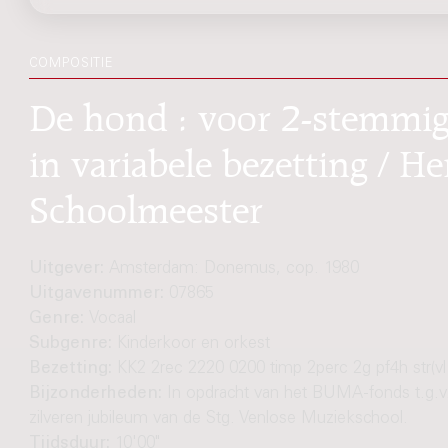
COMPOSITIE
De hond : voor 2-stemmig
in variabele bezetting / H
Schoolmeester
Uitgever:
Amsterdam: Donemus, cop. 1980
Uitgavenummer:
07865
Genre:
Vocaal
Subgenre:
Kinderkoor en orkest
Bezetting:
KK2 2rec 2220 0200 timp 2perc 2g pf4h str(vl
Bijzonderheden:
In opdracht van het BUMA-fonds t.g.v
zilveren jubileum van de Stg. Venlose Muziekschool.
Tijdsduur:
10'00"