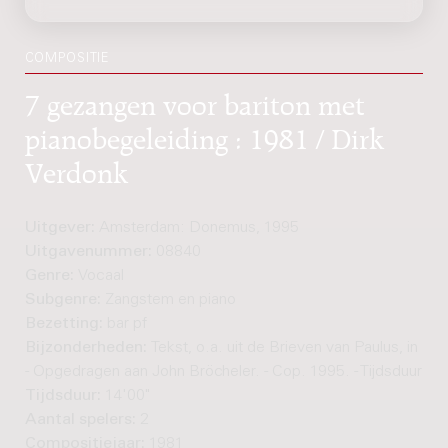
COMPOSITIE
7 gezangen voor bariton met
pianobegeleiding : 1981 / Dirk
Verdonk
Uitgever:
Amsterdam: Donemus, 1995
Uitgavenummer:
08840
Genre:
Vocaal
Subgenre:
Zangstem en piano
Bezetting:
bar pf
Bijzonderheden:
Tekst, o.a. uit de Brieven van Paulus, in Dui
- Opgedragen aan John Bröcheler. - Cop. 1995. - Tijdsduur: ca
Tijdsduur:
14'00"
Aantal spelers:
2
Compositiejaar:
1981