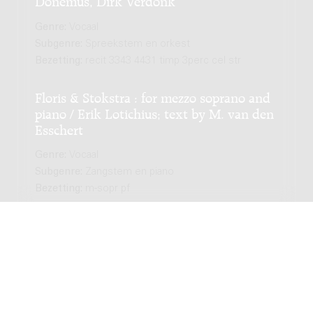
Genre:
Vocaal
Subgenre:
Spreekstem en orkest
Bezetting:
recit 3343 4431 timp 3perc cel str
Floris & Stokstra : for mezzo soprano and
piano / Erik Lotichius; text by M. van den
Esschert
Genre:
Vocaal
Subgenre:
Zangstem en piano
Bezetting:
m-sopr pf
Drei Gedichte : von Rainer Maria Rilke, für
eine tiefe Stimme mit
Pianofortebegleitung / Alexander
Voormolen
Genre:
Vocaal