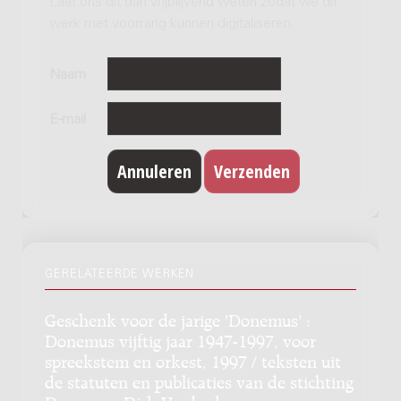
Laat ons dit dan vrijblijvend weten zodat we dit
werk met voorrang kunnen digitaliseren.
Naam
E-mail
GERELATEERDE WERKEN
Geschenk voor de jarige 'Donemus' :
Donemus vijftig jaar 1947-1997, voor
spreekstem en orkest, 1997 / teksten uit
de statuten en publicaties van de stichting
Donemus, Dirk Verdonk