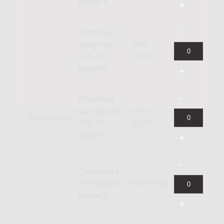
pagina's
Hardcopy,
study size
EUR
(A4), 18
29,99
pagina's
Download
naar Newzik
EUR
Huurpartij(en)
(B4), 30
23,05
pagina's
Download in
PDF (B4), 30
EUR 27,66
pagina's