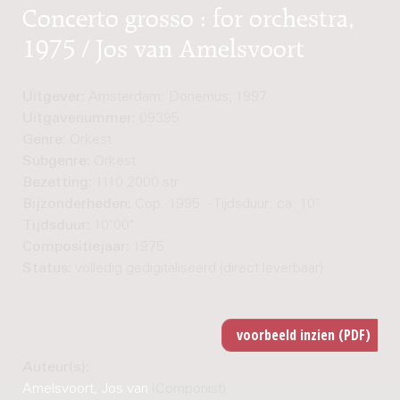
Concerto grosso : for orchestra,
1975 / Jos van Amelsvoort
Uitgever:
Amsterdam: Donemus, 1997
Uitgavenummer:
09395
Genre:
Orkest
Subgenre:
Orkest
Bezetting:
1110 2000 str
Bijzonderheden:
Cop. 1995. - Tijdsduur: ca. 10'
Tijdsduur:
10'00"
Compositiejaar:
1975
Status:
volledig gedigitaliseerd (direct leverbaar)
Auteur(s):
Amelsvoort, Jos van
(Componist)