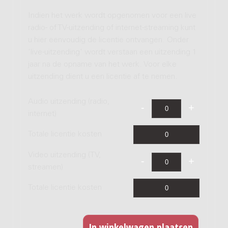
Indien het werk wordt opgenomen voor een live
radio- of TV-uitzending of internet-streaming kunt
u hier eenvoudig de licentie ontvangen. Onder
'live-uitzending' wordt verstaan een uitzending 1
jaar na de opname van het werk. Voor elke
uitzending dient u een licentie af te nemen.
Audio uitzending (radio,
internet)
Totale licentie kosten
Video uitzending (TV,
streamen)
Totale licentie kosten