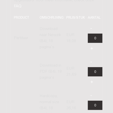
opgestuurd. Voor meer informatie, check onze
FAQ
.
PRODUCT
OMSCHRIJVING
PRIJS/STUK
AANTAL
Download
naar Newzik
EUR
Partituur
(B4), 18
18,08
pagina's
Download in
EUR
PDF (B4), 18
21,69
pagina's
Hardcopy,
normal size
EUR
(B4), 18
36,16