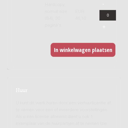
Hardcopy,
normal size
EUR
(B4), 30
46,10
pagina's
Huur
U kunt dit werk huren door een verhuurlicentie af
te nemen voor een of meerdere voorstellingen.
Als u een licentie afneemt dient u ook 1
exemplaar van de huurpartijen af te nemen (zie