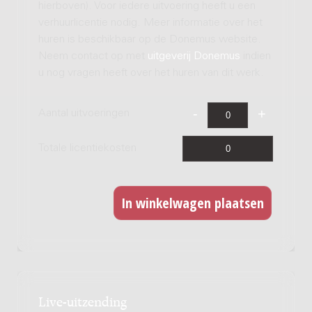
hierboven). Voor iedere uitvoering heeft u een
verhuurlicentie nodig. Meer informatie over het
huren is beschikbaar op de Donemus website.
Neem contact op met
uitgeverij Donemus
indien
u nog vragen heeft over het huren van dit werk.
Aantal uitvoeringen
Totale licentiekosten
Live-uitzending