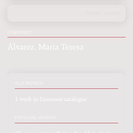
COMPONIST
Álvarez, María Teresa
ALLE WERKEN
1 werk in Donemus catalogus
POPULAIRE WERKEN
Óleos en música "Selgas Fagalde" : Cycle