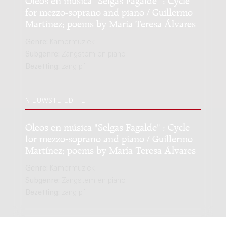
for mezzo-soprano and piano / Guillermo
Martínez; poems by María Teresa Álvares
Genre:
Kamermuziek
Subgenre:
Zangstem en piano
Bezetting:
zang pf
NIEUWSTE EDITIE
Óleos en música "Selgas Fagalde" : Cycle
for mezzo-soprano and piano / Guillermo
Martínez; poems by María Teresa Álvares
Genre:
Kamermuziek
Subgenre:
Zangstem en piano
Bezetting:
zang pf