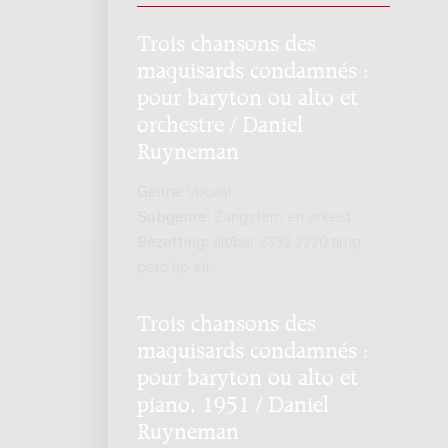
Trois chansons des
maquisards condamnés :
pour baryton ou alto et
orchestre / Daniel
Ruyneman
Genre:
Vocaal
Subgenre:
Zangstem en orkest
Bezetting:
alt/bar 2332 2220 timp
perc hp str
Trois chansons des
maquisards condamnés :
pour baryton ou alto et
piano, 1951 / Daniel
Ruyneman