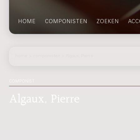
HOME
COMPONISTEN
ZOEKEN
ACC
home
>
componisten
> Algaux, Pierre
COMPONIST
Algaux, Pierre