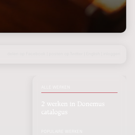
delen op Facebook
|
posten op Twitter
|
English
|
inloggen
ALLE WERKEN
2 werken in Donemus
catalogus
POPULAIRE WERKEN