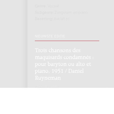
Genre:
Vocaal
Subgenre:
Zangstem en piano
Bezetting:
bar/alt pf
NIEUWSTE EDITIE
Trois chansons des
maquisards condamnés :
pour baryton ou alto et
piano, 1951 / Daniel
Ruyneman
Genre:
Vocaal
Subgenre:
Zangstem en piano
Bezetting:
bar/alt pf