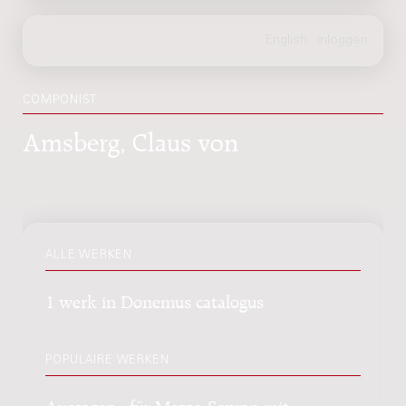
COMPONIST
Amsberg, Claus von
ALLE WERKEN
1 werk in Donemus catalogus
POPULAIRE WERKEN
Aussagen : für Mezzo-Sopran mit