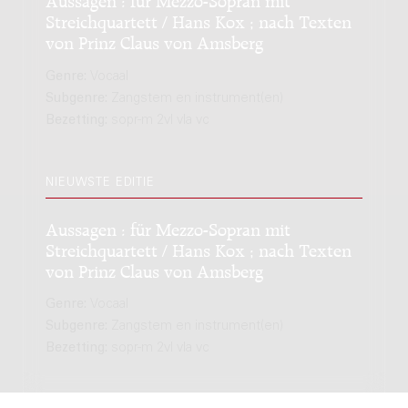
Streichquartett / Hans Kox ; nach Texten
von Prinz Claus von Amsberg
Genre:
Vocaal
Subgenre:
Zangstem en instrument(en)
Bezetting:
sopr-m 2vl vla vc
NIEUWSTE EDITIE
Aussagen : für Mezzo-Sopran mit
Streichquartett / Hans Kox ; nach Texten
von Prinz Claus von Amsberg
Genre:
Vocaal
Subgenre:
Zangstem en instrument(en)
Bezetting:
sopr-m 2vl vla vc