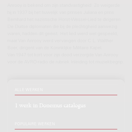
Anrooy is bekend om zijn standvastigheid. Zo weigerde
hij in 1937 bij het huwelijk van prinses Juliana en prins
Bernhard het nazistische Horst-Wessel-Lied te dirigeren.
De Duitse diplomaten die bij de plechtigheid aanwezig
waren, hadden dit geëist. Het lied werd wel gespeeld,
maar Van Anrooy werd vervangen door C.L. Walther
Boer, dirigent van de Koninklijke Militaire Kapel.
Van 1947 tot kort voor zijn dood verzorgde Van Anrooy
voor de AVRO-radio de rubriek Inleiding tot muziekbegrip.
ALLE WERKEN
1 werk in Donemus catalogus
POPULAIRE WERKEN