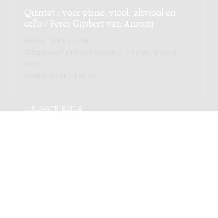
Quintet : voor piano, viool, altviool en
cello / Peter Gijsbert van Anrooij
Genre:
Kamermuziek
Subgenre:
Pianokwintet (piano, 2 violen, altviool,
cello)
Bezetting:
pf 2vl vla vc
NIEUWSTE EDITIE
Quintet : voor piano, viool, altviool en
cello / Peter Gijsbert van Anrooij
Genre:
Kamermuziek
Subgenre:
Pianokwintet (piano, 2 violen, altviool,
cello)
Bezetting:
pf 2vl vla vc