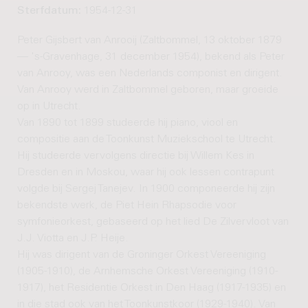
Sterfdatum:
1954-12-31
Peter Gijsbert van Anrooij (Zaltbommel, 13 oktober 1879
— 's-Gravenhage, 31 december 1954), bekend als Peter
van Anrooy, was een Nederlands componist en dirigent.
Van Anrooy werd in Zaltbommel geboren, maar groeide
op in Utrecht.
Van 1890 tot 1899 studeerde hij piano, viool en
compositie aan de Toonkunst Muziekschool te Utrecht.
Hij studeerde vervolgens directie bij Willem Kes in
Dresden en in Moskou, waar hij ook lessen contrapunt
volgde bij Sergej Tanejev. In 1900 componeerde hij zijn
bekendste werk, de Piet Hein Rhapsodie voor
symfonieorkest, gebaseerd op het lied De Zilvervloot van
J.J. Viotta en J.P. Heije.
Hij was dirigent van de Groninger Orkest Vereeniging
(1905-1910), de Arnhemsche Orkest Vereeniging (1910-
1917), het Residentie Orkest in Den Haag (1917-1935) en
in die stad ook van het Toonkunstkoor (1929-1940). Van