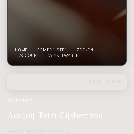
HOME
COMPONISTEN
ZOEKEN
ACCOUNT
WINKELWAGEN
COMPONIST
Anrooij, Peter Gijsbert van
Geboortedatum:
1879-10-13