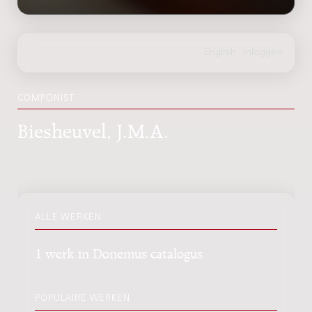
COMPONIST
Biesheuvel, J.M.A.
ALLE WERKEN
1 werk in Donemus catalogus
POPULAIRE WERKEN