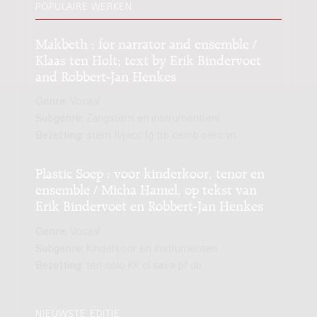
POPULAIRE WERKEN
Makbeth : for narrator and ensemble /
Klaas ten Holt; text by Erik Bindervoet
and Robbert-Jan Henkes
Genre:
Vocaal
Subgenre:
Zangstem en instrument(en)
Bezetting:
stem fl/picc fg trp cemb perc vn
Plastic Soep : voor kinderkoor, tenor en
ensemble / Micha Hamel, op tekst van
Erik Bindervoet en Robbert-Jan Henkes
Genre:
Vocaal
Subgenre:
Kinderkoor en instrumenten
Bezetting:
ten-solo KK cl sax-a pf db
NIEUWSTE EDITIE