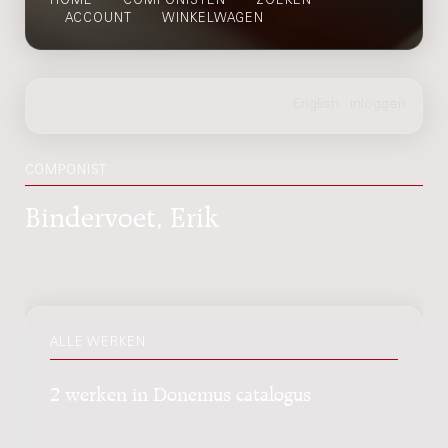
HOME
COMPONISTEN
ZOEKEN
ACCOUNT
WINKELWAGEN
COMPONIST
Bindervoet, Erik
ALLE WERKEN
2 werken in Donemus catalogus