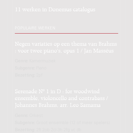
11 werken in Donemus catalogus
POPULAIRE WERKEN
Negen variaties op een thema van Brahms
: voor twee piano's, opus 1 / Jan Masséus
Genre:
Kamermuziek
Subgenre:
Piano
Bezetting:
2pf
Serenade Nº 1 in D : for woodwind
ensemble, violoncello and contrabass /
Johannes Brahms, arr. Leo Samama
Genre:
Orkest
Subgenre:
Groot ensemble (12 of meer spelers)
Bezetting:
2fl 2ob 2cl 3h 2fg vc db