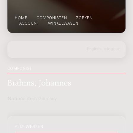
HOME
COMPONISTEN
ZOEKEN
ACCOUNT
WINKELWAGEN
COMPONIST
Brahms, Johannes
Nationaliteit:
Germany
ALLE WERKEN