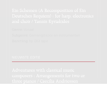
Ein Schemen (A Recomposition of Ein
Deutsches Requiem) : for harp, electronics
and choir / Yannis Kyriakides
Genre:
Vocaal
Subgenre:
Gemengd koor en instrumenten
Bezetting:
hp GK4 tape
NIEUWSTE EDITIE
Adventures with classical music
composers : Arrangements for two or
three pianos / Caecilia Andriessen
Genre:
Kamermuziek
Subgenre:
Piano
Bezetting:
pf