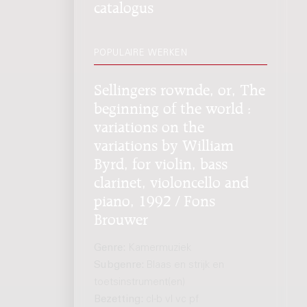
catalogus
POPULAIRE WERKEN
Sellingers rownde, or, The
beginning of the world :
variations on the
variations by William
Byrd, for violin, bass
clarinet, violoncello and
piano, 1992 / Fons
Brouwer
Genre:
Kamermuziek
Subgenre:
Blaas en strijk en
toetsinstrument(en)
Bezetting:
cl-b vl vc pf