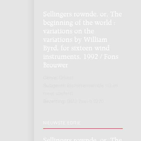
Sellingers rownde, or, The
beginning of the world :
variations on the
variations by William
Byrd, for sixteen wind
instruments, 1992 / Fons
Brouwer
Genre:
Orkest
Subgenre:
Blazersensemble (13 en
meer spelers)
Bezetting:
0442 2sax-b 0220
NIEUWSTE EDITIE
Sellingers rownde, or, The