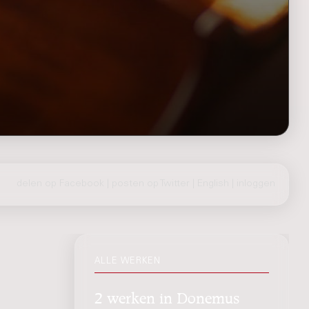
delen op Facebook
|
posten op Twitter
|
English
|
inloggen
ALLE WERKEN
2 werken in Donemus