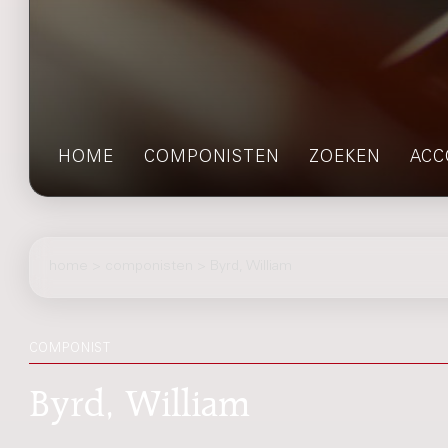
HOME
COMPONISTEN
ZOEKEN
ACC
home
>
componisten
> Byrd, William
COMPONIST
Byrd, William