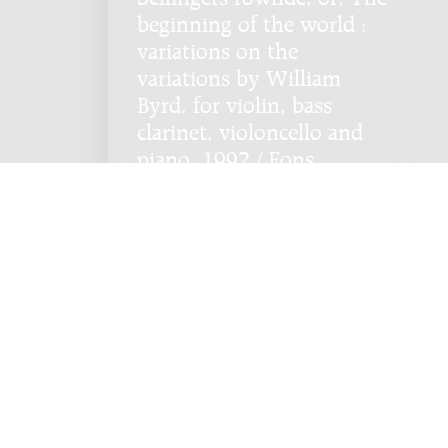
beginning of the world :
variations on the
variations by William
Byrd, for violin, bass
clarinet, violoncello and
piano, 1992 / Fons
Brouwer
Genre:
Kamermuziek
Subgenre:
Blaas en strijk en
toetsinstrument(en)
Bezetting:
cl-b vl vc pf
en voorbehouden. -
Privacybeleid