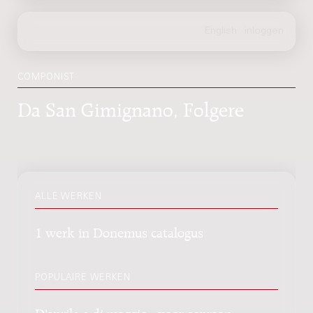
COMPONIST
Da San Gimignano, Folgere
ALLE WERKEN
1 werk in Donemus catalogus
POPULAIRE WERKEN
D'aprile e di maggio : voor sopraan,