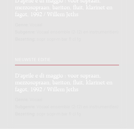
mezzosopraan, bariton, fluit, klarinet en
fagot, 1992 / Willem Jeths
Genre:
Vocaal
Subgenre:
Vocaal ensemble (2-12) en instrument(en)
Bezetting:
sopr sopr-m bar fl cl fg
NIEUWSTE EDITIE
D'aprile e di maggio : voor sopraan,
mezzosopraan, bariton, fluit, klarinet en
fagot, 1992 / Willem Jeths
Genre:
Vocaal
Subgenre:
Vocaal ensemble (2-12) en instrument(en)
Bezetting:
sopr sopr-m bar fl cl fg