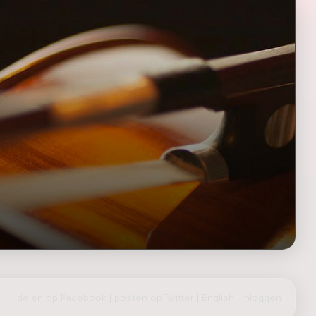
delen op Facebook
|
posten op Twitter
|
English
|
inloggen