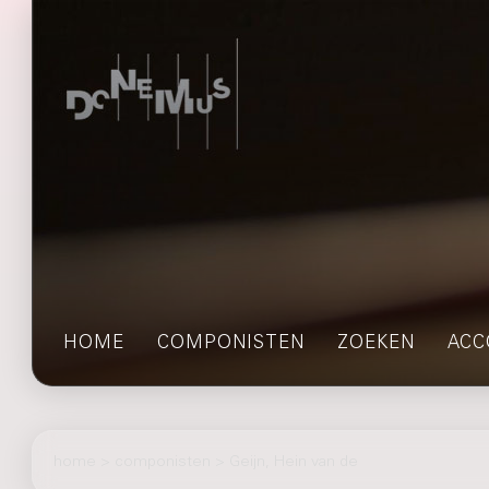
HOME
COMPONISTEN
ZOEKEN
ACC
home
>
componisten
> Geijn, Hein van de