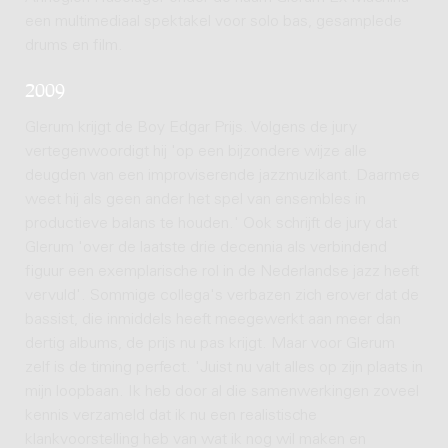
een multimediaal spektakel voor solo bas, gesamplede
drums en film.
2009
Glerum krijgt de Boy Edgar Prijs. Volgens de jury
vertegenwoordigt hij 'op een bijzondere wijze alle
deugden van een improviserende jazzmuzikant. Daarmee
weet hij als geen ander het spel van ensembles in
productieve balans te houden.' Ook schrijft de jury dat
Glerum 'over de laatste drie decennia als verbindend
figuur een exemplarische rol in de Nederlandse jazz heeft
vervuld'. Sommige collega's verbazen zich erover dat de
bassist, die inmiddels heeft meegewerkt aan meer dan
dertig albums, de prijs nu pas krijgt. Maar voor Glerum
zelf is de timing perfect. 'Juist nu valt alles op zijn plaats in
mijn loopbaan. Ik heb door al die samenwerkingen zoveel
kennis verzameld dat ik nu een realistische
klankvoorstelling heb van wat ik nog wil maken en