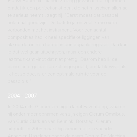
Elbow Room uit. 'Ik heb zo lang gewacht met opnemen
omdat ik een perfectionist ben, die het misschien allemaal
te serieus neemt', zegt hij. 'Eerst moest dat basspel
helemaal goed zijn. De laatste jaren voel ik me extra
verbonden met het instrument. Voor een aantal
composities had ik heel specifieke liggingen van
akkoorden in mijn hoofd, in een bepaald register. Dan kun
je dat wel gaan uitschrijven, maar een andere
jazzmuzikant vindt dat niet prettig. Daarom heb ik de
piano- en orgelpartijen zelf ingespeeld, omdat ik wist: als
ik het zo doe, is er een optimale ruimte voor de
bassolo's.'
2004 - 2007
In 2004 richt Glerum zijn eigen label Favorite op, waarop
hij onder meer opnamen van zijn eigen Glerum Omnibus,
van Curtis Clark en van Bennink, Borstlap, Glerum
uitgeeft. In 2005 maakt hij samen met zijn vriendin
Annegien Haselager onder de naam Glerum Ex Machina