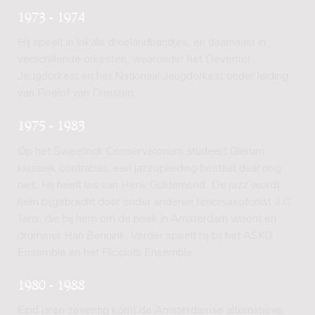
1973 - 1974
Hij speelt in lokale dixielandbandjes, en daarnaast in
verschillende orkesten, waaronder het Deventer
Jeugdorkest en het Nationaal Jeugdorkest onder leiding
van Roelof van Driesten.
1975 - 1983
Op het Sweelinck Conservatorium studeert Glerum
klassiek contrabas; een jazzopleiding bestaat daar nog
niet. Hij heeft les van Henk Guldemond. De jazz wordt
hem bijgebracht door onder anderen tenorsaxofonist J.C.
Tans, die bij hem om de hoek in Amsterdam woont en
drummer Han Bennink. Verder speelt hij bij het ASKO
Ensemble en het Ricciotti Ensemble.
1980 - 1988
Eind jaren zeventig komt de Amsterdamse alternatieve