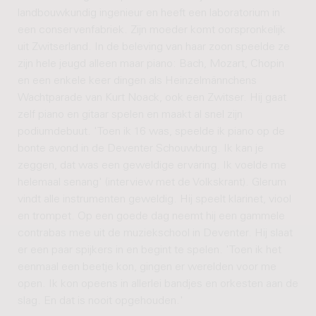
landbouwkundig ingenieur en heeft een laboratorium in
een conservenfabriek. Zijn moeder komt oorspronkelijk
uit Zwitserland. In de beleving van haar zoon speelde ze
zijn hele jeugd alleen maar piano: Bach, Mozart, Chopin
en een enkele keer dingen als Heinzelmännchens
Wachtparade van Kurt Noack, ook een Zwitser. Hij gaat
zelf piano en gitaar spelen en maakt al snel zijn
podiumdebuut. 'Toen ik 16 was, speelde ik piano op de
bonte avond in de Deventer Schouwburg. Ik kan je
zeggen, dat was een geweldige ervaring. Ik voelde me
helemaal senang' (interview met de Volkskrant). Glerum
vindt alle instrumenten geweldig. Hij speelt klarinet, viool
en trompet. Op een goede dag neemt hij een gammele
contrabas mee uit de muziekschool in Deventer. Hij slaat
er een paar spijkers in en begint te spelen. 'Toen ik het
eenmaal een beetje kon, gingen er werelden voor me
open. Ik kon opeens in allerlei bandjes en orkesten aan de
slag. En dat is nooit opgehouden.'