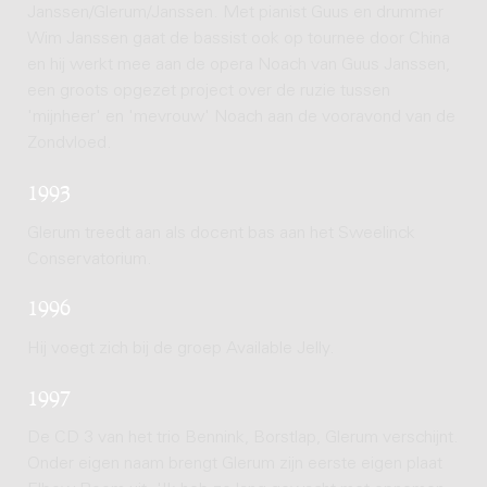
Janssen/Glerum/Janssen. Met pianist Guus en drummer
Wim Janssen gaat de bassist ook op tournee door China
en hij werkt mee aan de opera Noach van Guus Janssen,
een groots opgezet project over de ruzie tussen
'mijnheer' en 'mevrouw' Noach aan de vooravond van de
Zondvloed.
1993
Glerum treedt aan als docent bas aan het Sweelinck
Conservatorium.
1996
Hij voegt zich bij de groep Available Jelly.
1997
De CD 3 van het trio Bennink, Borstlap, Glerum verschijnt.
Onder eigen naam brengt Glerum zijn eerste eigen plaat