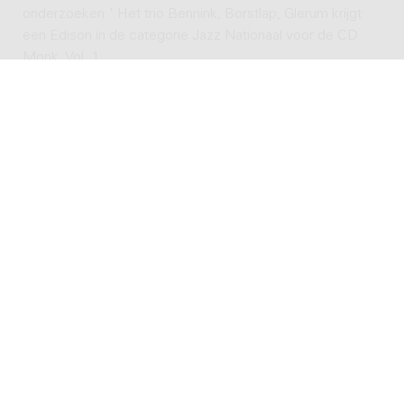
onderzoeken.' Het trio Bennink, Borstlap, Glerum krijgt
een Edison in de categorie Jazz Nationaal voor de CD
Monk, Vol. 1.
2011
Gelijktijdig brengt Glerum twee CD's uit: een van Glerum
Omnibus (Paper Models) en een tweede onder de titel
Movie Music, een compilatie van muziek die hij voor
verschillende films geschreven heeft.
ALLE WERKEN
4 werken in Donemus catalogus
POPULAIRE WERKEN