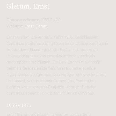
Glerum, Ernst
Geboortedatum:
1955-04-20
Website:
Ernst Glerum
Ernst Glerum (Deventer, 20 april 1955) gaat klassiek
contrabas studeren aan het Sweelinck Conservatorium in
Amsterdam. Naast zijn studie legt hij zich toe op de
uitvoeringspraktijk van zowel geimproviseerde als
gecomponeerde muziek. De Boy Edgar Prijswinnaar
geldt als de ideale sideman. Veel toonaangevende
Nederlandse jazzgroepen van vroeger en nu willen hem
als bassist, van de Instant Composers Pool tot het
kwartet van saxofonist Benjamin Herman. Behalve
contrabas speelt hij ook piano in Glerum Omnibus.
1955 - 1971
Ernst Glerum groeit op in Deventer. Zijn vader is