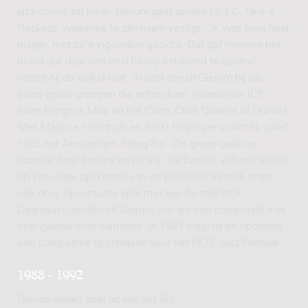
jazz-scene tot bloei. Glerum gaat spelen bij J.C. Tans +
Rockets, waarmee hij zijn naam vestigt. 'Ik was toen heel
mager, met zo'n ingevallen gezicht. Dat gaf mensen het
beeld dat daar een heel heavy cat stond te spelen',
vertelt hij de Volkskrant. Al snel speelt Glerum bij alle
avant-garde-groepen die ertoe doen, waaronder ICP,
Sean Bergin's Mob en het Curtis Clark Quartet of Quintet.
Met Maurice Horsthuis en Ernst Reijseger vormt hij vanaf
1985 het Amsterdam String Trio. De groep gaat op
tournee door Europa en de VS. De bassist valt niet alleen
op vanwege zijn kennis van de klassieke muziek, maar
ook door zijn virtuoze spel met van de strijkstok.
Daarnaast ontwikkelt Glerum zich als een componist met
veel gevoel voor harmonie. In 1987 krijgt hij de opdracht
een compositie te schrijven voor het NOS Jazz Festival.
1988 - 1992
Glerum maakt deel uit van het Trio