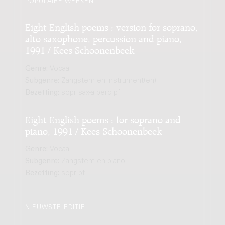
POPULAIRE WERKEN
Eight English poems : version for soprano,
alto saxophone, percussion and piano,
1991 / Kees Schoonenbeek
Genre:
Vocaal
Subgenre:
Zangstem en instrument(en)
Bezetting:
sopr sax-a perc pf
Eight English poems : for soprano and
piano, 1991 / Kees Schoonenbeek
Genre:
Vocaal
Subgenre:
Zangstem en piano
Bezetting:
sopr pf
NIEUWSTE EDITIE