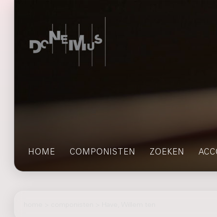
HOME
COMPONISTEN
ZOEKEN
ACC
home
>
componisten
> Have, Willem ten