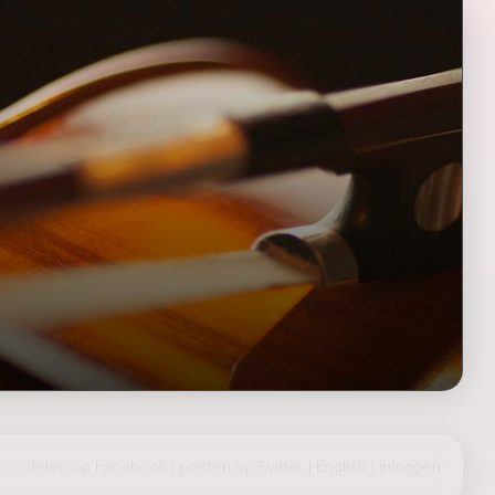
delen op Facebook
|
posten op Twitter
|
English
|
inloggen