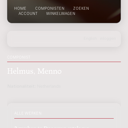
HOME
COMPONISTEN
ZOEKEN
ACCOUNT
WINKELWAGEN
COMPONIST
Helmus, Menno
Nationaliteit:
Netherlands
ALLE WERKEN
3 werken in Donemus catalogus