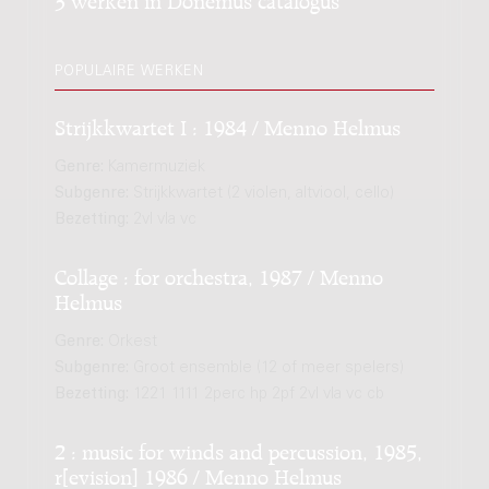
POPULAIRE WERKEN
Strijkkwartet I : 1984 / Menno Helmus
Genre:
Kamermuziek
Subgenre:
Strijkkwartet (2 violen, altviool, cello)
Bezetting:
2vl vla vc
Collage : for orchestra, 1987 / Menno
Helmus
Genre:
Orkest
Subgenre:
Groot ensemble (12 of meer spelers)
Bezetting:
1221 1111 2perc hp 2pf 2vl vla vc cb
2 : music for winds and percussion, 1985,
r[evision] 1986 / Menno Helmus