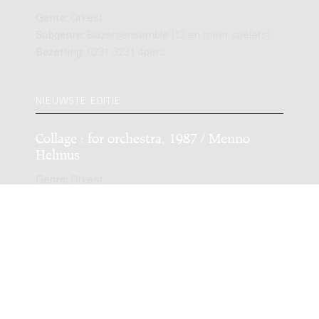
Genre:
Orkest
Subgenre:
Blazersensemble (13 en meer spelers)
Bezetting:
0231 3231 4perc
NIEUWSTE EDITIE
Collage : for orchestra, 1987 / Menno
Helmus
Genre:
Orkest
Subgenre:
Groot ensemble (12 of meer spelers)
Bezetting:
1221 1111 2perc hp 2pf 2vl vla vc cb
Copyright © 2012-2026 Donemus Publishing B.V. onder
licentie van Stichting Donemus Beheer. Alle rechten