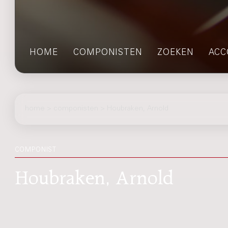
HOME
COMPONISTEN
ZOEKEN
ACC
home
>
componisten
> Houbraken, Arnold
COMPONIST
Houbraken, Arnold