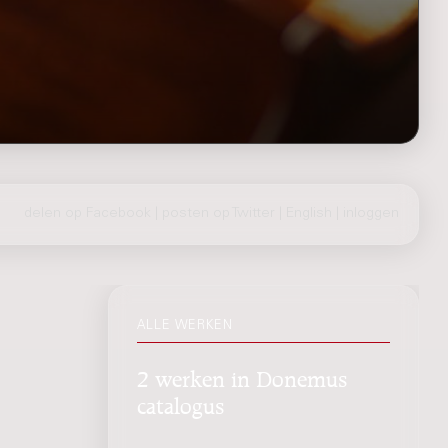
delen op Facebook
|
posten op Twitter
|
English
|
inloggen
ALLE WERKEN
2 werken in Donemus
catalogus