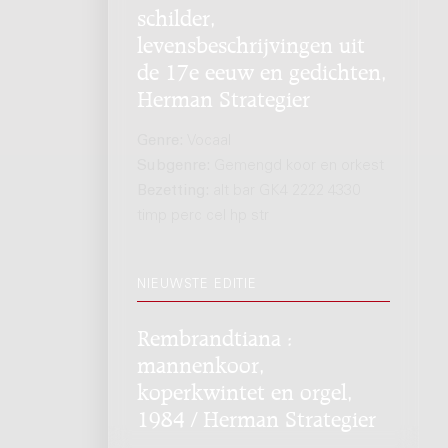
schilder,
levensbeschrijvingen uit
de 17e eeuw en gedichten,
Herman Strategier
Genre:
Vocaal
Subgenre:
Gemengd koor en orkest
Bezetting:
alt bar GK4 2222 4330
timp perc cel hp str
NIEUWSTE EDITIE
Rembrandtiana :
mannenkoor,
koperkwintet en orgel,
1984 / Herman Strategier