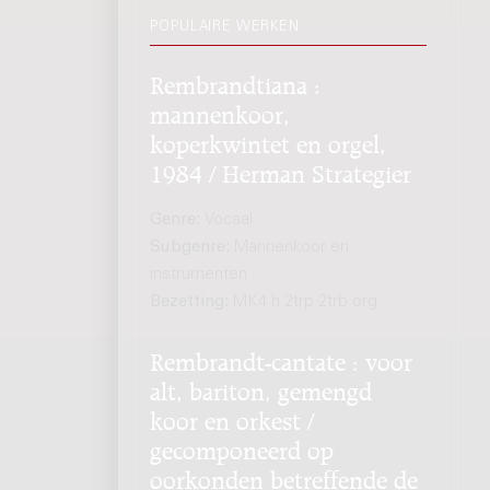
POPULAIRE WERKEN
Rembrandtiana :
mannenkoor,
koperkwintet en orgel,
1984 / Herman Strategier
Genre:
Vocaal
Subgenre:
Mannenkoor en
instrumenten
Bezetting:
MK4 h 2trp 2trb org
Rembrandt-cantate : voor
alt, bariton, gemengd
koor en orkest /
gecomponeerd op
oorkonden betreffende de