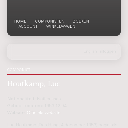
HOME
COMPONISTEN
ZOEKEN
ACCOUNT
WINKELWAGEN
COMPONIST
Houtkamp, Luc
Nationaliteit:
Netherlands
Geboortedatum:
1953-12-04
Website:
Officiële website
Luc Houtkamp (Den Haag, 4 december 1953) begint als