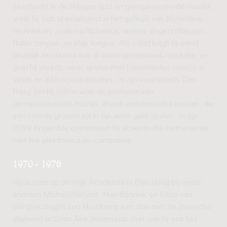
saxofonist in de Haagse jazz en geïmproviseerde muziek,
waar hij zich specialiseert in het gebruik van bijzondere
technieken, zoals multiphonics, andere vingerzettingen,
flutter tongue, en slap tongue. Als solist krijgt hij eerst
landelijk en daarna ook al snel internationaal reputatie, en
gaat hij steeds meer spelen met buitenlandse musici, in
vaste en ad hoc-combinaties. In zijn woonplaats Den
Haag zet hij zich in voor de promotie van
geïmproviseerde muziek alsook elektronische muziek, die
een steeds grotere rol in zijn werk gaat spelen. In zijn
POW Ensemble combineert hij akoestische instrumenten
met live elektronica en computers.
1970 - 1976
Na lessen op de Vrije Academie in Den Haag bij onder
anderen Michel Waisvisz, Han Bennink en Gilius van
Bergeijk begint Luc Houtkamp een duo met de Zweedse
slagwerker Sven Ǻke Johansson, met wie hij ook het