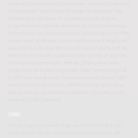
Houtkamp formeert een trio/kwartet, waarvan trombonist
Conrad Bauer, cellist Ernst Reijseger en drummer Han
Bennink deel uitmaken. In dezelfde periode doet hij
projecten met multi-instrumentalist en geluidskunstenaar
Horst Rickels en stemkunstenares Greetje Bijma. In 1986
componeert Houtkamp samen met Tony van Campen het
stuk Odd & Even, een hernieuwde kennismaking met de
elektronische muziek waarmee hij op de Vrije Academie
al had geëxperimenteerd. Met de Britse pianist Alex
Maguire en de Duitse slagwerker Willie Kellers begint hij
in 1987 ook een akoestisch improvisatietrio (dat tot 1991
standhoudt), en treedt hij in 1989 toe tot het grote King
Übü Orchestrü van de Duitse rietblazer Wolfgang Fuchs
(waar hij in 1992 vertrekt).
1990
Om zijn eigen muziek uit te geven, richt Houtkamp zijn
eigen label X-OR op. Als eerste uitgave verschijnt zijn