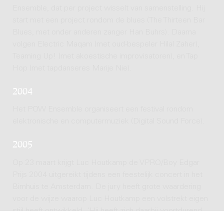
Ensemble, dat per project wisselt van samenstelling. Hij
start met een project rondom de blues (The Thirteen Bar
Blues, met onder anderen zanger Han Buhrs). Daarna
volgen Electric Maqam (met oud-bespeler Hilal Zaher),
Teaming Up! (met akoestische improvisatoren), en Tap
Hop (met tapdanseres Marije Nie).
2004
Het POW Ensemble organiseert een festival rondom
elektronische en computermuziek (Digital Sound Force).
2005
Op 23 maart krijgt Luc Houtkamp de VPRO/Boy Edgar
Prijs 2004 uitgereikt tijdens een feestelijk concert in het
Bimhuis te Amsterdam. De jury heeft grote waardering
voor de wijze waarop Luc Houtkamp een volstrekt eigen
stijl heeft ontwikkeld. 'Hij heeft zich daarbij voortdurend
tot taak gesteld de klankmogelijkheden van zijn