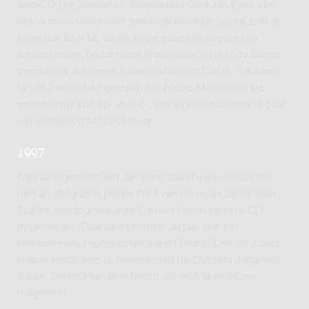
solo-CD The Songlines. Slagwerker Gert Jan Prins, die
ook al met ideeën voor een label rondliep, voegt zich er
twee jaar later bij, en de twee gaan ook regelmatig
samenspelen, onder meer in een kwartet met de Duitse
trombonist Johannes Bauer en bassist Carl G. Beukman.
In 1993 neemt de groep in het Friese Metslawier de
gelijknamige CD op. In duo-, trio- of kwartetverband gaat
het viertal nog tot 2001 door.
1997
Met labelgenoot Gert Jan Prins start hij een nieuw trio,
met de Belgische pianist Fred van Hove als derde man.
Tijdens een tournee door Canada wordt een live-CD
opgenomen. Daarnaast komt in dit jaar ook het
internationale improvisatiekwartet Four in One tot stand,
waarin Houtkamp te horen is met de Duitsers Johannes
Bauer, Dieter Manderscheid (bas) en Martin Blume
(slagwerk).