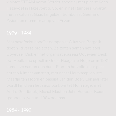
kwintet STEAM vormt. Verder speelt hij met pianist Kees
Hazevoet in Hazevoet & Co, en in het Rumoera Kwartet
met saxofonist Guus Tangelder, trombonist Geerhard
Zwiers en drummer Joop van Erven.
1979 - 1984
Met saxofonist-hoboïst-componist Gilius van Bergeijk
doet hij diverse projecten. Ze zetten samen het label
Ooyevaer Disk en het organisatiebureau Ooyevaer Desk
op. Houtkamp speelt in Gilius' Haagsche Hofje en in 1981
nemen ze samen een duo-LP op. In hetzelfde jaar gaat
het trio Klimaat van start, met naast Houtkamp violiste
Maartje ten Hoorn en bassist Jan den Boer. Een jaar later
wordt hij lid van het saxofoonkwartet Hommage, met
André Goudbeek, Michel Mast en John Ruocco. Beide
groepen blijven tot 1984 bestaan.
1984 - 1990