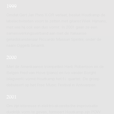
1999
Omdat Gert Jan Prins X-OR verlaat, besluit Houtkamp de
labelactiviteiten voort te zetten met gitarist Wiek Hijmans,
met wie hij ook een duo vormt. In 2001 gaan ze een
samenwerkingsverband aan met de Italiaanse
geluidskunstenaar Riccardo Massari Spiritini, onder de
naam Oggetti Smarriti.
2000
Met de Amerikaanse trompettist Herb Robertson en de
Belgen Fred van Hove (piano) en Ivo vander Borght
(slagwerk) vormt Houtkamp het f.i. quartet. De groep
debuteert op het Free Music Festival in Antwerpen.
2001
Om zijn interesse in elektro-akoestische improvisatie
duidelijk vorm te geven, formeert Houtkamp zijn POW