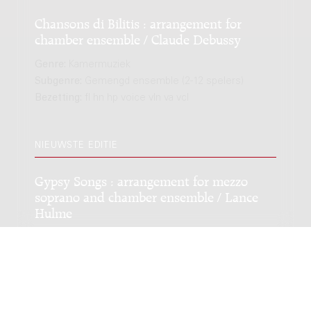
Chansons di Bilitis : arrangement for
chamber ensemble / Claude Debussy
Genre:
Kamermuziek
Subgenre:
Gemengd ensemble (2-12 spelers)
Bezetting:
fl hn hp voice vln va vcl
NIEUWSTE EDITIE
Gypsy Songs : arrangement for mezzo
soprano and chamber ensemble / Lance
Hulme
Genre:
Vocaal
Subgenre:
Zangstem en instrument(en)
Bezetting:
fl cl-a/cl-b/bcl hn hp 1vln vla vcl