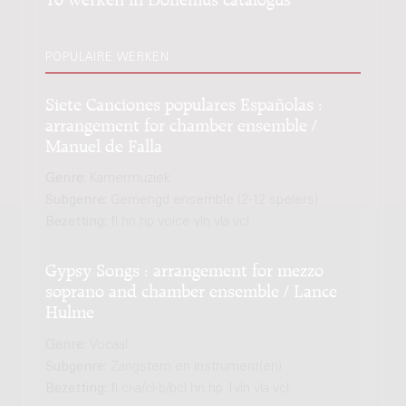
POPULAIRE WERKEN
Siete Canciones populares Españolas :
arrangement for chamber ensemble /
Manuel de Falla
Genre:
Kamermuziek
Subgenre:
Gemengd ensemble (2-12 spelers)
Bezetting:
fl hn hp voice vln vla vcl
Gypsy Songs : arrangement for mezzo
soprano and chamber ensemble / Lance
Hulme
Genre:
Vocaal
Subgenre:
Zangstem en instrument(en)
Bezetting:
fl cl-a/cl-b/bcl hn hp 1vln vla vcl