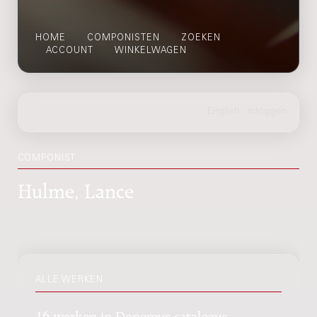
HOME
COMPONISTEN
ZOEKEN
ACCOUNT
WINKELWAGEN
COMPONIST
Hulme, Lance
ALLE WERKEN
16 werken in Donemus catalogus