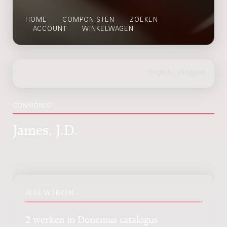
HOME
COMPONISTEN
ZOEKEN
ACCOUNT
WINKELWAGEN
COMPONIST
James, J.D.
ALLE WERKEN
2 werken in Donemus catalogus