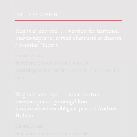
POPULAIRE WERKEN
Nog is er een tijd ... : version for baritone,
mezzo-soprano, mixed choir and orchestra
/ Andries Hubers
Genre:
Vocaal
Subgenre:
Gemengd koor en orkest
Bezetting:
sopr-m bar GK4 3222 4331 timp 3perc hp
pf str
Nog is er een tijd ... : voor bariton,
mezzosopraan, gemengd koor,
fanfareorkest en obligaat piano / Andries
Hubers
Genre:
Vocaal
Subgenre:
Gemengd koor en HaFaBra