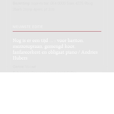
Bezetting:
sopr-m bar GK4 0000 5sax 4335 8bug
2barh 2timp 4perc pf 2cb
NIEUWSTE EDITIE
Nog is er een tijd ... : voor bariton,
mezzosopraan, gemengd koor,
fanfareorkest en obligaat piano / Andries
Hubers
Genre:
Vocaal
Subgenre:
Gemengd koor en HaFaBra
Bezetting:
sopr-m bar GK4 0000 5sax 4335 8bug
2barh 2timp 4perc pf 2cb