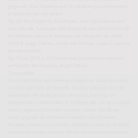
gegeven, door Keuning voor dit jubileum gecomponeerd
in opdracht van het orkest.
Op zijn 80e begon hij te schrijven, over zijn leven en ook
over zijn vak. Twee jaar later begon hij aan een project van
het hertalen van oude literatuur van schrijvers als Betje
Wolff & Aagje Deken, Jacob van Lennep, Louis Couperus
en vele anderen
Op 19 juni 2016 is in Drenthe een jeugdorkest naar hem
vernoemd: het Keuning Jeugd Orkest.
Composities
De composities van Keuning vloeiden op natuurlijke wijze
voort uit zijn werk als dirigent. Hij ging schrijven voor de
ensembles die hij dirigeerde en richtte zich erop om
toegankelijke composities te schrijven die ook door jonge
musici uitgevoerd konden worden, zonder dat dit ten
koste ging van de intrinsieke kwaliteit van het werk.
Keuning schreef koorwerken, blokfluitsonates en duetten,
werken voor piano en voor orkest alsmede kamermuziek.