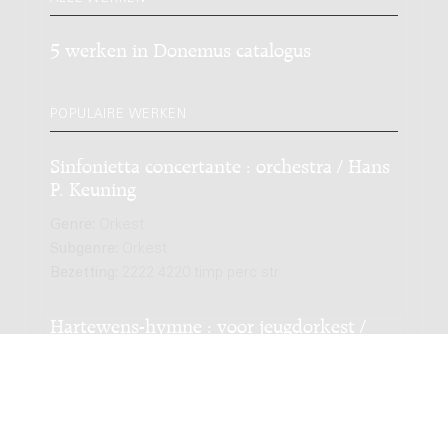
5 werken in Donemus catalogus
POPULAIRE WERKEN
Sinfonietta concertante : orchestra / Hans
P. Keuning
Genre:
Orkest
Subgenre:
Orkest
Bezetting:
2222 4220 timp perc str
Hartewens-hymne : voor jeugdorkest /
Hans P. Keuning
Genre:
Orkest
Subgenre:
Orkest
Bezetting:
4240 0200 timp perc pf str