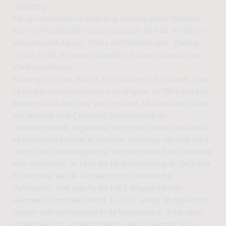
Opleiding
Na zijn middelbare school ging Keuning piano studeren
aan het Amsterdams Conservatorium bij Paul Frenkel en
schoolmuziek bij Jos. Smits van Waesberghe. Daarna
volgde hij de dirigentenopleiding bij Jaap Spaanderman.
Werkzaamheden
Keuning vestigde zich na zijn opleiding in Enschede, waar
hij werkte als muziekdocent en dirigent. In 1964 werd hij
benoemd tot directeur van de Asser Muziekschool, later
het Instituut voor Creatieve Ontwikkeling, de
overkoepelende organisatie voor onder meer een aantal
streekmuziekscholen in Drenthe. Vanwege zijn vele werk
werd in het nieuwe gebouw van dat instituut een zaal naar
hem vernoemd. In 1979 tot zijn pensionering in 1983 was
hij directeur van de Muziekschool Waterland in
Purmerend. Ook was hij tot 1987 dirigent van het
Alkmaars Symfonie Orkest. In 1989 vierde dit zijn eerste
lustrum met een concert in de Vrijheidskerk. Daar werd
onder meer de wereldpremière van de Gamma Suite