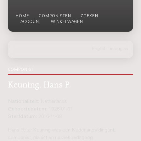
HOME
COMPONISTEN
ZOEKEN
ACCOUNT
WINKELWAGEN
COMPONIST
Keuning, Hans P.
Nationaliteit:
Netherlands
Geboortedatum:
1926-01-01
Sterfdatum:
2016-11-08
Hans Peter Keuning was een Nederlands dirigent,
componist, pianist en muziekpedagoog.