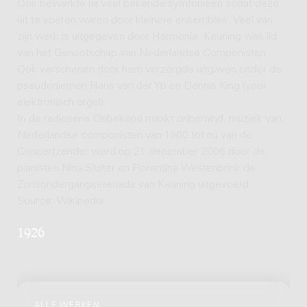
Ook bewerkte hij veel bekende symfonieën zodat deze
uit te voeren waren door kleinere ensembles. Veel van
zijn werk is uitgegeven door Harmonia. Keuning was lid
van het Genootschap van Nederlandse Componisten.
Ook verschenen door hem verzorgde uitgaven onder de
pseudoniemen Hans van der Yp en Dennis King (voor
elektronisch orgel).
In de radioserie Onbekend maakt onbemind, muziek van
Nederlandse componisten van 1900 tot nu van de
Concertzender werd op 21 december 2006 door de
pianisten Nina Sluiter en Florentine Westenbrink de
Zonsondergangserenade van Keuning uitgevoerd.
Source: Wikipedia
1926
ALLE WERKEN