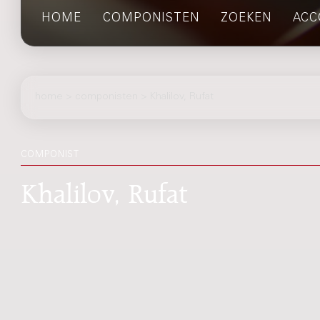
HOME
COMPONISTEN
ZOEKEN
ACC
home
>
componisten
> Khalilov, Rufat
COMPONIST
Khalilov, Rufat