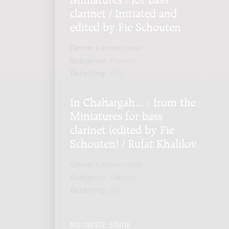
clarinet / Initiated and
edited by Fie Schouten
Genre:
Kamermuziek
Subgenre:
Klarinet
Bezetting:
cl-b
In Chahargah... : from the
Miniatures for bass
clarinet (edited by Fie
Schouten) / Rufat Khalilov
Genre:
Kamermuziek
Subgenre:
Klarinet
Bezetting:
cl-b
NIEUWSTE EDITIE