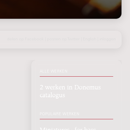
delen op Facebook
|
posten op Twitter
|
English
|
inloggen
ALLE WERKEN
2 werken in Donemus
catalogus
POPULAIRE WERKEN
Miniatures : for bass