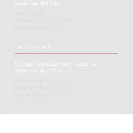
Henk van der Vliet
Genre:
Vocaal
Subgenre:
Zangstem en piano
Bezetting:
medium pf
NIEUWSTE EDITIE
5 songs : medium voice, piano, 1977 /
Henk van der Vliet
Genre:
Vocaal
Subgenre:
Zangstem en piano
Bezetting:
medium pf
Copyright © 2012-2026 Donemus Publishing B.V. onder