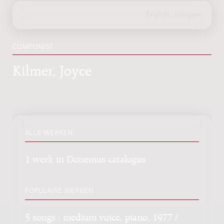
COMPONIST
Kilmer, Joyce
ALLE WERKEN
1 werk in Donemus catalogus
POPULAIRE WERKEN
5 songs : medium voice, piano, 1977 /