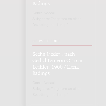
Badings
Genre:
Vocaal
Subgenre:
Zangstem en piano
Bezetting:
medium pf
NIEUWSTE EDITIE
Sechs Lieder : nach
Gedichten von Ottmar
Lechler, 1966 / Henk
Badings
Genre:
Vocaal
Subgenre:
Zangstem en piano
Bezetting:
medium pf