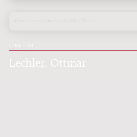
home
>
componisten
> Lechler, Ottmar
COMPONIST
Lechler, Ottmar