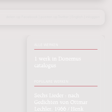
delen op Facebook
|
posten op Twitter
|
English
|
inloggen
ALLE WERKEN
1 werk in Donemus
catalogus
POPULAIRE WERKEN
Sechs Lieder : nach
Gedichten von Ottmar
Lechler, 1966 / Henk