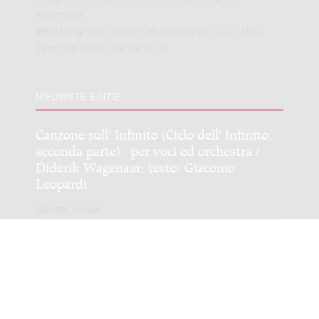
ensemble
Bezetting:
sopr sopr-m alt ten bas-bar 2121 1100
2perc hp pf(cel) 2vl vla vc cb
NIEUWSTE EDITIE
Canzone sull' Infinito (Ciclo dell' Infinito,
seconda parte) : per voci ed orchestra /
Diderik Wagenaar; testo: Giacomo
Leopardi
Genre:
Vocaal
Subgenre:
Gemengd koor en orkest
Bezetting:
GK4 2fl/picc 3fl/fl-a 2ob eh 2cl cl-b cl-cb 4h
3trp 2trb tb-b 2perc cimp 2hp cel pf str