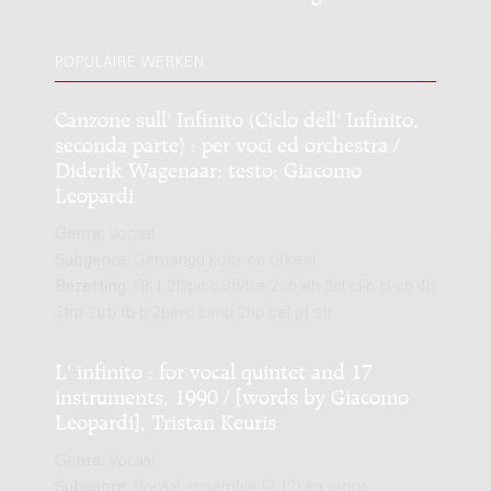
POPULAIRE WERKEN
Canzone sull' Infinito (Ciclo dell' Infinito,
seconda parte) : per voci ed orchestra /
Diderik Wagenaar; testo: Giacomo
Leopardi
Genre:
Vocaal
Subgenre:
Gemengd koor en orkest
Bezetting:
GK4 2fl/picc 3fl/fl-a 2ob eh 2cl cl-b cl-cb 4h
3trp 2trb tb-b 2perc cimp 2hp cel pf str
L' infinito : for vocal quintet and 17
instruments, 1990 / [words by Giacomo
Leopardi], Tristan Keuris
Genre:
Vocaal
Subgenre:
Vocaal ensemble (2-12) en groot