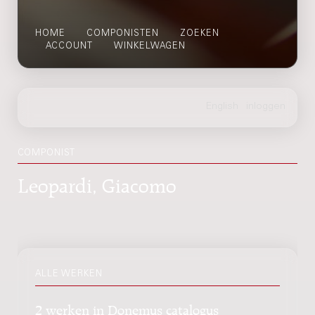
HOME
COMPONISTEN
ZOEKEN
ACCOUNT
WINKELWAGEN
COMPONIST
Leopardi, Giacomo
ALLE WERKEN
2 werken in Donemus catalogus