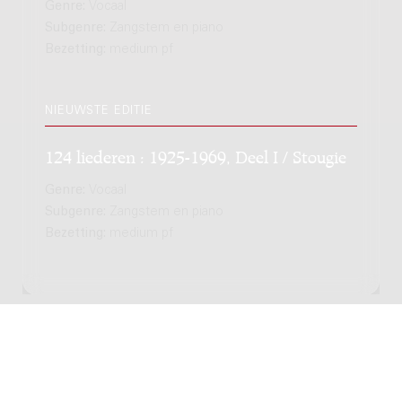
Genre:
Vocaal
Subgenre:
Zangstem en piano
Bezetting:
medium pf
NIEUWSTE EDITIE
124 liederen : 1925-1969, Deel I / Stougie
Genre:
Vocaal
Subgenre:
Zangstem en piano
Bezetting:
medium pf
Copyright © 2012-2026 Donemus Publishing B.V. onder
licentie van Stichting Donemus Beheer. Alle rechten
voorbehouden. -
Privacybeleid