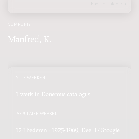
COMPONIST
Manfred, K.
ALLE WERKEN
1 werk in Donemus catalogus
POPULAIRE WERKEN
124 liederen : 1925-1969, Deel I / Stougie