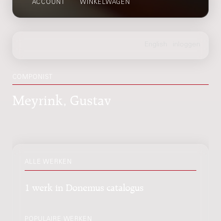
ACCOUNT
WINKELWAGEN
COMPONIST
Meyrink, Gustav
ALLE WERKEN
1 werk in Donemus catalogus
POPULAIRE WERKEN