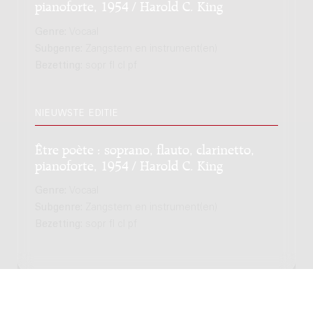
pianoforte, 1954 / Harold C. King
Genre:
Vocaal
Subgenre:
Zangstem en instrument(en)
Bezetting:
sopr fl cl pf
NIEUWSTE EDITIE
Être poète : soprano, flauto, clarinetto,
pianoforte, 1954 / Harold C. King
Genre:
Vocaal
Subgenre:
Zangstem en instrument(en)
Bezetting:
sopr fl cl pf
Copyright © 2012-2026 Donemus Publishing B.V. onder