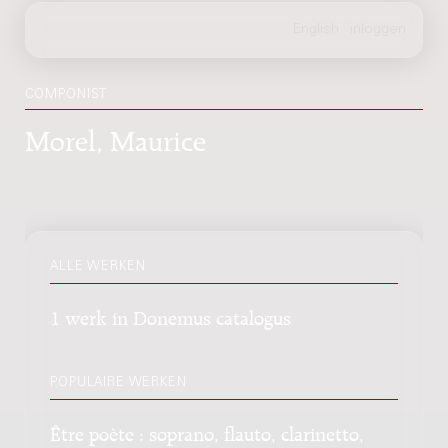
COMPONIST
Morel, Maurice
ALLE WERKEN
1 werk in Donemus catalogus
POPULAIRE WERKEN
Être poète : soprano, flauto, clarinetto,