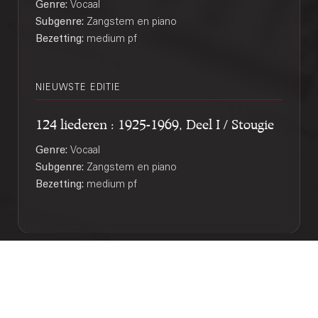
Genre:
Vocaal
Subgenre:
Zangstem en piano
Bezetting:
medium pf
NIEUWSTE EDITIE
124 liederen : 1925-1969, Deel I / Stougie
Genre:
Vocaal
Subgenre:
Zangstem en piano
Bezetting:
medium pf
Copyright © 2012-2026 Donemus Publishing B.V. onder
licentie van Stichting Donemus Beheer. Alle rechten
voorbehouden. -
Privacybeleid