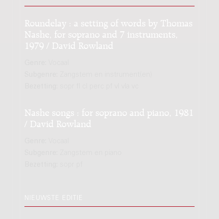
Roundelay : a setting of words by Thomas
Nashe, for soprano and 7 instruments,
1979 / David Rowland
Genre:
Vocaal
Subgenre:
Zangstem en instrument(en)
Bezetting:
sopr fl cl perc pf vl vla vc
Nashe songs : for soprano and piano, 1981
/ David Rowland
Genre:
Vocaal
Subgenre:
Zangstem en piano
Bezetting:
sopr pf
NIEUWSTE EDITIE