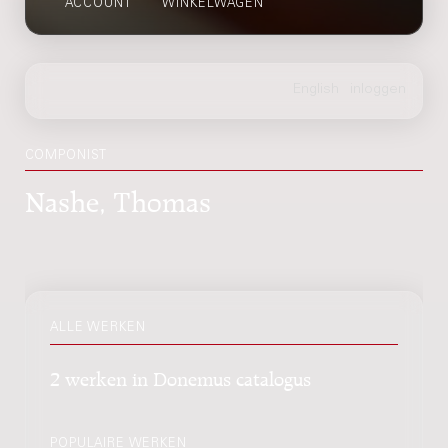
ACCOUNT
WINKELWAGEN
COMPONIST
Nashe, Thomas
ALLE WERKEN
2 werken in Donemus catalogus
POPULAIRE WERKEN