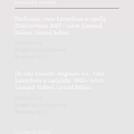
POPULAIRE WERKEN
Nachtzien : voor kamerkoor a capella,
2000/revision 2007 / tekst: Leonard
Nolens, Gerard Beljon
Genre:
Vocaal
Subgenre:
Gemengd koor
Bezetting:
GK21
De tuin sneeuwt langzaam vol : voor
kamerkoor a cap[p]ella, 2000 / tekst:
Leonard Nolens, Gerard Beljon
Genre:
Vocaal
Subgenre:
Gemengd koor
Bezetting:
GK21
NIEUWSTE EDITIE