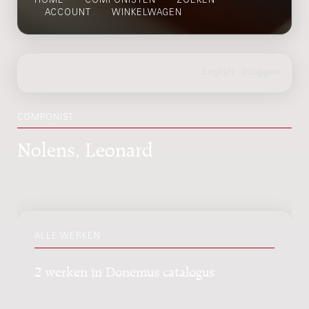
HOME
COMPONISTEN
ZOEKEN
ACCOUNT
WINKELWAGEN
COMPONIST
Nolens, Leonard
ALLE WERKEN
2 werken in Donemus catalogus