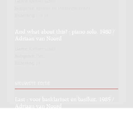
Genre:
Kamermuziek
Subgenre:
Klarinet en toetsinstrument
Bezetting:
cl-b pf
And what about this? : piano solo, 1980 /
Adriaan van Noord
Genre:
Kamermuziek
Subgenre:
Piano
Bezetting:
pf
NIEUWSTE EDITIE
Last : voor basklarinet en basfluit, 1985 /
Adriaan van Noord
Genre:
Kamermuziek
Subgenre:
Houtblazersensemble (2-12 spelers)
Bezetting:
fl-b cl-b