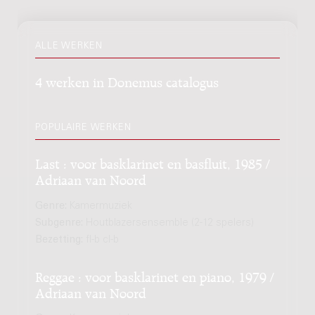
ALLE WERKEN
4 werken in Donemus catalogus
POPULAIRE WERKEN
Last : voor basklarinet en basfluit, 1985 /
Adriaan van Noord
Genre:
Kamermuziek
Subgenre:
Houtblazersensemble (2-12 spelers)
Bezetting:
fl-b cl-b
Reggae : voor basklarinet en piano, 1979 /
Adriaan van Noord