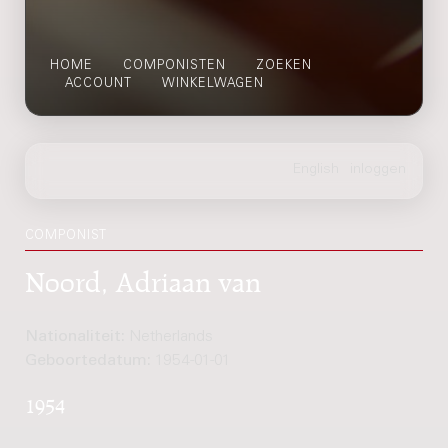
HOME
COMPONISTEN
ZOEKEN
ACCOUNT
WINKELWAGEN
COMPONIST
Noord, Adriaan van
Nationaliteit:
Netherlands
Geboortedatum:
1954-01-01
1954