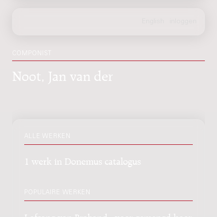
COMPONIST
Noot, Jan van der
ALLE WERKEN
1 werk in Donemus catalogus
POPULAIRE WERKEN
Lofsang van Braband : voor gemengd koor