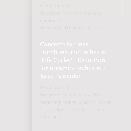
Genre:
Orkest
Subgenre:
Trombone en groot
ensemble
Bezetting:
trb-b 4vn 2vla 2vl db
Concerto for bass
trombone and orchestra
'Life Cycles' : Reduction
for romantic orchestra /
Jesse Passenier
Genre:
Orkest
Subgenre:
Trombone en orkest
Bezetting:
trb-b-solo picc 2fl 2ob eh
2cl 2fg cfg 5h 3tpt 2trb trb-b timp
4perc hp str