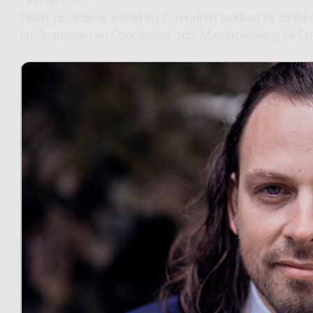
Festival 2010.
Naast zijn actieve profiel als componist bekleed hij de f
en Arrangeren en Coördinator Jazz Masteropleiding bij Co