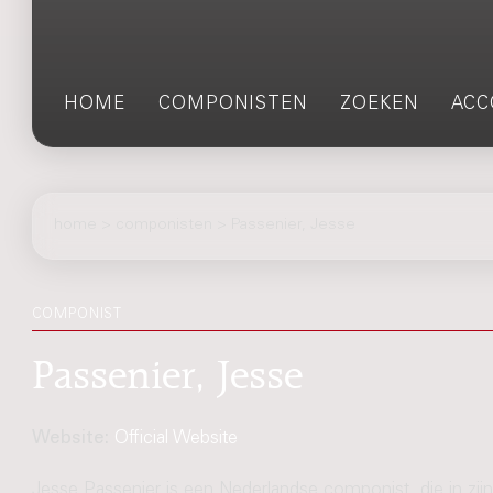
HOME
COMPONISTEN
ZOEKEN
ACC
home
>
componisten
> Passenier, Jesse
COMPONIST
Passenier, Jesse
Website:
Official Website
Jesse Passenier is een Nederlandse componist, die in zijn 