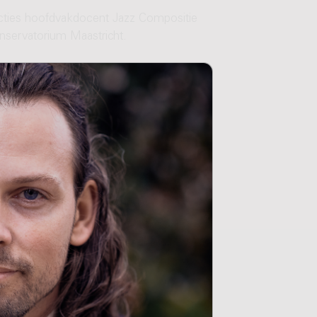
uncties hoofdvakdocent Jazz Compositie
nservatorium Maastricht.