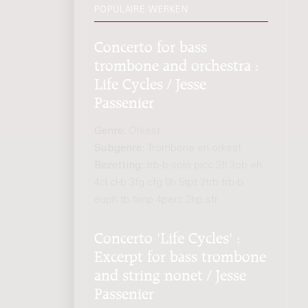
POPULAIRE WERKEN
Concerto for bass
trombone and orchestra :
Life Cycles / Jesse
Passenier
Genre:
Orkest
Subgenre:
Trombone en orkest
Bezetting:
trb-b-solo picc 3fl 3ob eh
4cl cl-b 3fg cfg 8h 5tpt 2trb trb-b
euph tb timp 4perc 2hp str
Concerto 'Life Cycles' :
Excerpt for bass trombone
and string nonet / Jesse
Passenier