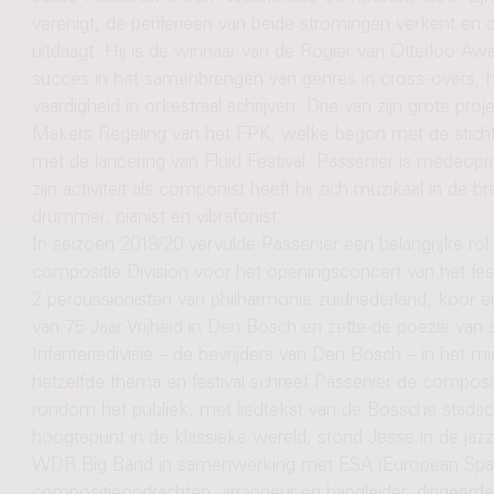
verenigt, de periferieën van beide stromingen verkent en
uitdaagt. Hij is de winnaar van de Rogier van Otterloo Awar
succes in het samenbrengen van genres in cross-overs, het
vaardigheid in orkestraal schrijven. Drie van zijn grote 
Makers Regeling van het FPK, welke begon met de stichtin
met de lancering van Fluid Festival. Passenier is medeop
zijn activiteit als componist heeft hij zich muzikaal in de b
drummer, pianist en vibrafonist.
In seizoen 2019/20 vervulde Passenier een belangrijke r
compositie Division voor het openingsconcert van het fest
2 percussionisten van philharmonie zuidnederland, koor e
van 75 Jaar Vrijheid in Den Bosch en zette de poëzie van
Infanteriedivisie – de bevrijders van Den Bosch – in het m
hetzelfde thema en festival schreef Passenier de compositi
rondom het publiek, met liedtekst van de Bossche stadschr
hoogtepunt in de klassieke wereld, stond Jesse in de j
WDR Big Band in samenwerking met ESA (European Spac