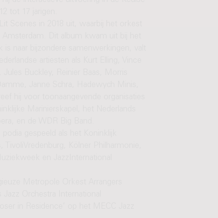
ij de interactieve uitvoering in de Keulse
2 tot 17 jarigen.
Lit Scenes in 2018 uit, waarbij het orkest
Amsterdam. Dit album kwam uit bij het
 is naar bijzondere samenwerkingen, valt
derlandse artiesten als Kurt Elling, Vince
 Jules Buckley, Reinier Baas, Morris
n Damme, Janne Schra, Hadewych Minis,
eef hij voor toonaangevende organisaties
nklijke Marinierskapel, het Nederlands
pera, en de WDR Big Band.
podia gespeeld als het Koninklijk
 TivoliVredenburg, Kölner Philharmonie,
ziekweek en JazzInternational
gieuze Metropole Orkest Arrangers
 Jazz Orchestra International
oser in Residence’ op het MECC Jazz