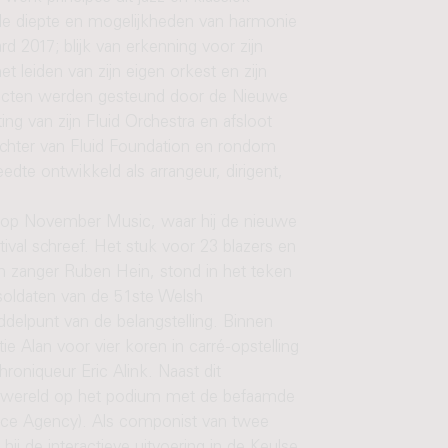
 de diepte en mogelijkheden van harmonie
d 2017; blijk van erkenning voor zijn
 leiden van zijn eigen orkest en zijn
projecten werden gesteund door de Nieuwe
g van zijn Fluid Orchestra en afsloot
richter van Fluid Foundation en rondom
reedte ontwikkeld als arrangeur, dirigent,
ol op November Music, waar hij de nieuwe
ival schreef. Het stuk voor 23 blazers en
n zanger Ruben Hein, stond in het teken
 soldaten van de 51ste Welsh
iddelpunt van de belangstelling. Binnen
e Alan voor vier koren in carré-opstelling
oniqueur Eric Alink. Naast dit
azzwereld op het podium met de befaamde
e Agency). Als componist van twee