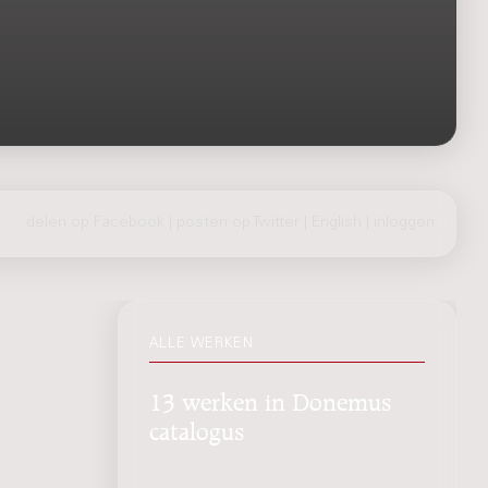
delen op Facebook
|
posten op Twitter
|
English
|
inloggen
ALLE WERKEN
13 werken in Donemus
catalogus