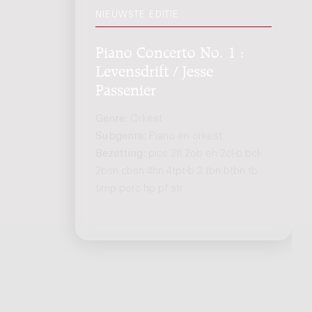
NIEUWSTE EDITIE
Piano Concerto No. 1 :
Levensdrift / Jesse
Passenier
Genre:
Orkest
Subgenre:
Piano en orkest
Bezetting:
picc 2fl 2ob eh 2cl-b bcl-
2bsn cbsn 4hn 4tpt-b 3 tbn btbn tb
timp perc hp pf str