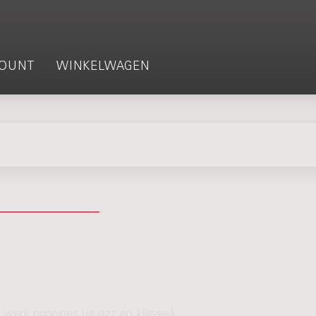
OUNT
WINKELWAGEN
werk principes uit jazz en klassiek