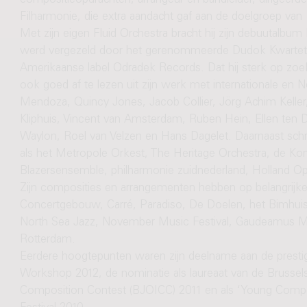
compositieopdrachten, arrangeur en bandleider, dirigeerde h
Filharmonie, die extra aandacht gaf aan de doelgroep van 1
Met zijn eigen Fluid Orchestra bracht hij zijn debuutalbum 
werd vergezeld door het gerenommeerde Dudok Kwartet 
Amerikaanse label Odradek Records. Dat hij sterk op zoek
ook goed af te lezen uit zijn werk met internationale en Ne
Mendoza, Quincy Jones, Jacob Collier, Jörg Achim Keller,
Kliphuis, Vincent van Amsterdam, Ruben Hein, Ellen te
Waylon, Roel van Velzen en Hans Dagelet. Daarnaast schr
als het Metropole Orkest, The Heritage Orchestra, de Koni
Blazersensemble, philharmonie zuidnederland, Holland O
Zijn composities en arrangementen hebben op belangrijke 
Concertgebouw, Carré, Paradiso, De Doelen, het Bimhuis,
North Sea Jazz, November Music Festival, Gaudeamus Mu
Rotterdam.
Eerdere hoogtepunten waren zijn deelname aan de presti
Workshop 2012, de nominatie als laureaat van de Brussels
Composition Contest (BJOICC) 2011 en als ‘Young Comp