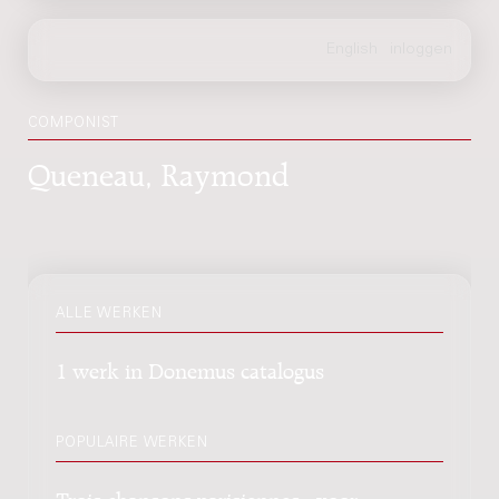
COMPONIST
Queneau, Raymond
ALLE WERKEN
1 werk in Donemus catalogus
POPULAIRE WERKEN
Trois chansons parisiennes : voor