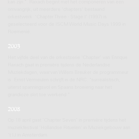
kan zijn.". Raxach begint met het componeren van een
omvangrijk, uit meerdere 'chapters' bestaand
orkestwerk. 'Chapter Three - Stage I' (1997) is
geselecteerd voor de ISCM World Music Days 1999 in
Roemenië.
2003
Het vijfde deel van de orkestserie 'Chapter' van Enrique
Raxach gaat in première tijdens de Nederlandse
Muziekdagen, waarvan Willem Breuker de programmeur
is. Ernst Vermeulen schrijft in de NRC: "surrealistisch,
uiterst spanningsvol en Spaans broeierig naar het
grandioze slot toe werkend."
2008
Op 18 april gaat 'Chapter Seven' in première tijdens het
muziekfestival 'Hollandse Rituelen' in Muziekgebouw aan
't IJ in Amsterdam.