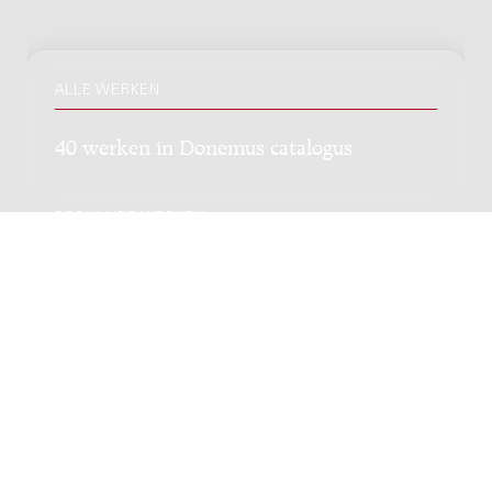
ALLE WERKEN
40 werken in Donemus catalogus
POPULAIRE WERKEN
Twelve preludes : for piano, 1993 /
Enrique Raxach
Genre:
Kamermuziek
Subgenre:
Piano
Bezetting:
pf
Neue Niederländische Klaviermusik :
Contemporary Dutch piano music - Book 2