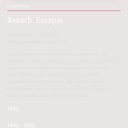
COMPONIST
Raxach, Enrique
Nationaliteit:
Netherlands
Geboortedatum:
1932-01-15
Enrique Raxach is een Nederlandse componist van
Spaanse afkomst. Raxach leert de seriële en post-seriële
muziek kennen via de zomercursussen in Darmstadt,
maar blijft een eigen dramatische stijl en directe
uitdrukkingskracht behouden. Zijn werken worden op
internationale festivals voor nieuwe muziek uitgevoerd
door vooraanstaande dirigenten en musici.
1932
1949 - 1958