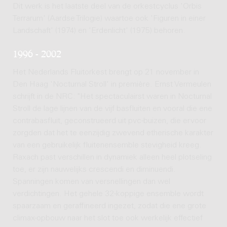
Dit werk is het laatste deel van de orkestcyclus 'Orbis
Terrarum' (Aardse Trilogie) waartoe ook 'Figuren in einer
Landschaft' (1974) en 'Erdenlicht' (1975) behoren.
1996 - 2002
Het Nederlands Fluitorkest brengt op 21 november in
Den Haag 'Nocturnal Stroll' in première. Ernst Vermeulen
schrijft in de NRC: "Het spectaculairst waren in Nocturnal
Stroll de lage lijnen van de vijf basfluiten en vooral die ene
contrabasfluit, geconstrueerd uit pvc-buizen, die ervoor
zorgden dat het te eenzijdig zwevend etherische karakter
van een gebruikelijk fluitenensemble stevigheid kreeg.
Raxach past verschillen in dynamiek alleen heel plotseling
toe, er zijn nauwelijks crescendi en diminuendi.
Spanningen komen van versnellingen dan wel
verdichtingen. Het gehele 32-koppige ensemble wordt
spaarzaam en geraffineerd ingezet, zodat die ene grote
climax-opbouw naar het slot toe ook werkelijk effectief