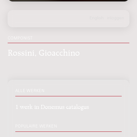
COMPONIST
Rossini, Gioacchino
ALLE WERKEN
1 werk in Donemus catalogus
POPULAIRE WERKEN