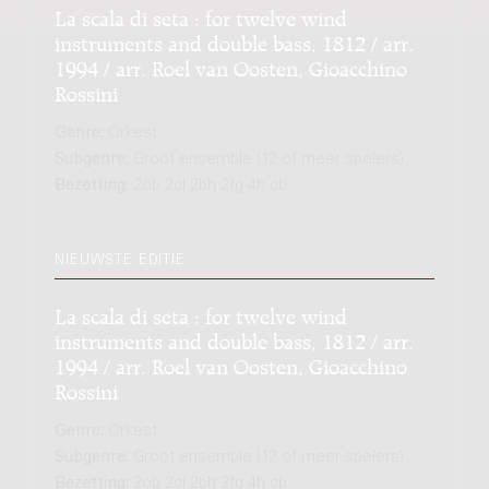
La scala di seta : for twelve wind
instruments and double bass, 1812 / arr.
1994 / arr. Roel van Oosten, Gioacchino
Rossini
Genre:
Orkest
Subgenre:
Groot ensemble (12 of meer spelers)
Bezetting:
2ob 2cl 2bh 2fg 4h cb
NIEUWSTE EDITIE
La scala di seta : for twelve wind
instruments and double bass, 1812 / arr.
1994 / arr. Roel van Oosten, Gioacchino
Rossini
Genre:
Orkest
Subgenre:
Groot ensemble (12 of meer spelers)
Bezetting:
2ob 2cl 2bh 2fg 4h cb