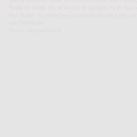
Marcel Beekman, Wilke te Brummelstroete, Noa Frenkel, Ke
Riedijk en Mattijs van de Woerd, de pianisten Paolo Giac
Rick Stotijn. Hij schreef een avondvullende opera Het war
van Olaf Mulder.
Source: renesamson.nl