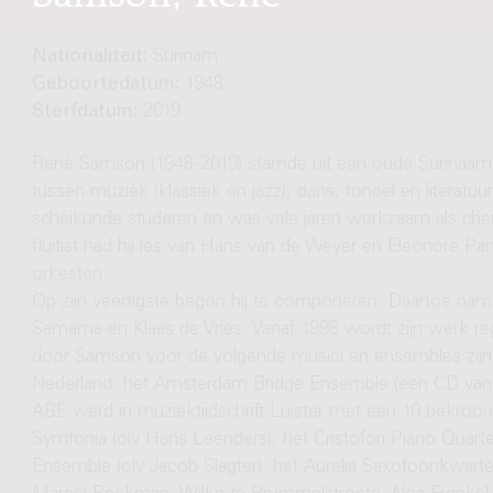
Nationaliteit:
Surinam
Geboortedatum:
1948
Sterfdatum:
2019
René Samson (1948-2019) stamde uit een oude Surinaams-
tussen muziek (klassiek en jazz), dans, toneel en literatuu
scheikunde studeren en was vele jaren werkzaam als chemi
fluitist had hij les van Hans van de Weyer en Eleonore Pame
orkesten.
Op zijn veertigste begon hij te componeren. Daartoe nam 
Samama en Klaas de Vries. Vanaf 1998 wordt zijn werk re
door Samson voor de volgende musici en ensembles zijn u
Nederland: het Amsterdam Bridge Ensemble (een CD van 
ABE werd in muziektijdschrift Luister met een 10 bekroon
Symfonia (olv Hans Leenders), het Cristofori Piano Quart
Ensemble (olv Jacob Slagter), het Aurelia Saxofoonkwartet