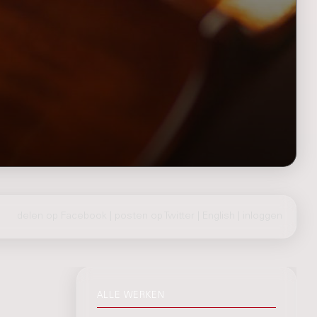
delen op Facebook
|
posten op Twitter
|
English
|
inloggen
ALLE WERKEN