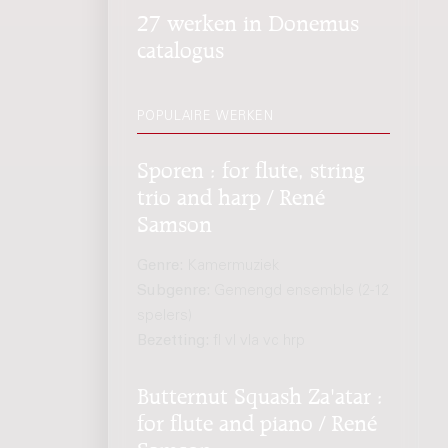
27 werken in Donemus
catalogus
POPULAIRE WERKEN
Sporen : for flute, string
trio and harp / René
Samson
Genre:
Kamermuziek
Subgenre:
Gemengd ensemble (2-12
spelers)
Bezetting:
fl vl vla vc hrp
Butternut Squash Za'atar :
for flute and piano / René
Samson