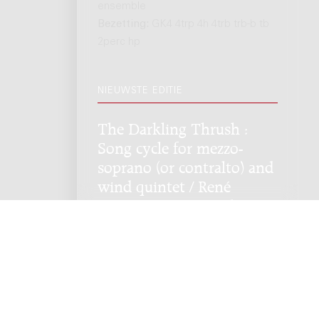
ensemble
Bezetting:
GK4 4trp 4h 4trb trb-b tb
2perc hp
NIEUWSTE EDITIE
The Darkling Thrush :
Song cycle for mezzo-
soprano (or contralto) and
wind quintet / René
Samson; on poems by
Dyer, Whitman, Jeffers
and Hardy
Genre:
Vocaal
Subgenre:
Zangstem en
instrument(en)