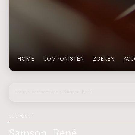
HOME
COMPONISTEN
ZOEKEN
ACC
home
>
componisten
> Samson, René
COMPONIST
Samson, René