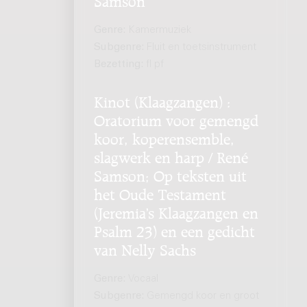
Genre:
Kamermuziek
Subgenre:
Fluit en toetsinstrument
Bezetting:
fl pf
Kinot (Klaagzangen) :
Oratorium voor gemengd
koor, koperensemble,
slagwerk en harp / René
Samson; Op teksten uit
het Oude Testament
(Jeremia’s Klaagzangen en
Psalm 23) en een gedicht
van Nelly Sachs
Genre:
Vocaal
Subgenre:
Gemengd koor en groot