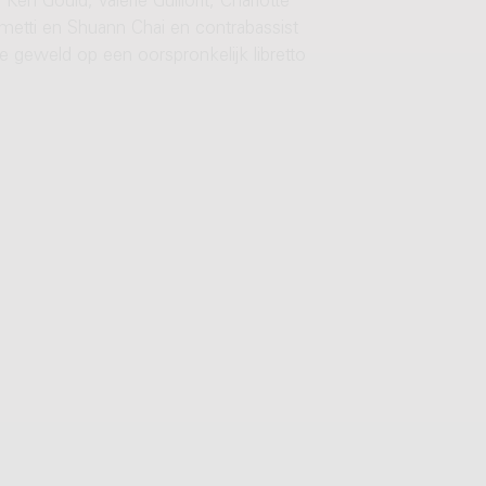
n Gould, Valérie Guillorit, Charlotte
ometti en Shuann Chai en contrabassist
e geweld op een oorspronkelijk libretto