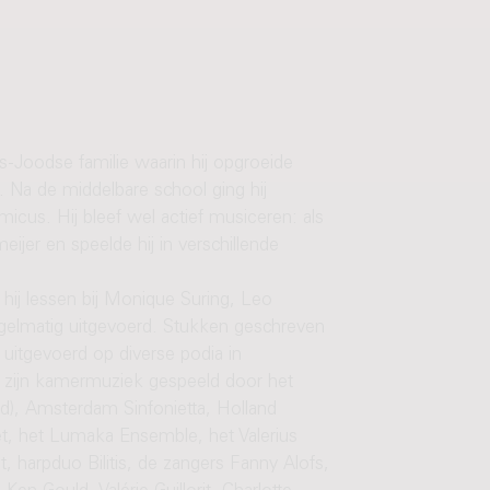
Joodse familie waarin hij opgroeide
r. Na de middelbare school ging hij
cus. Hij bleef wel actief musiceren: als
ijer en speelde hij in verschillende
hij lessen bij Monique Suring, Leo
gelmatig uitgevoerd. Stukken geschreven
itgevoerd op diverse podia in
zijn kamermuziek gespeeld door het
d), Amsterdam Sinfonietta, Holland
et, het Lumaka Ensemble, het Valerius
, harpduo Bilitis, de zangers Fanny Alofs,