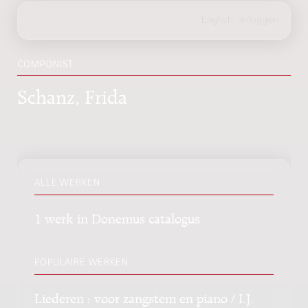
COMPONIST
Schanz, Frida
ALLE WERKEN
1 werk in Donemus catalogus
POPULAIRE WERKEN
Liederen : voor zangstem en piano / I.J.