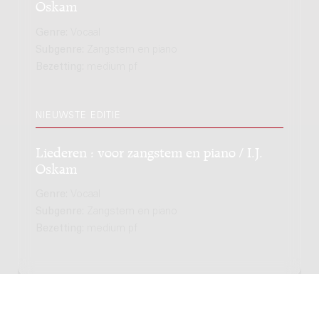
Oskam
Genre:
Vocaal
Subgenre:
Zangstem en piano
Bezetting:
medium pf
NIEUWSTE EDITIE
Liederen : voor zangstem en piano / I.J.
Oskam
Genre:
Vocaal
Subgenre:
Zangstem en piano
Bezetting:
medium pf
Copyright © 2012-2026 Donemus Publishing B.V. onder